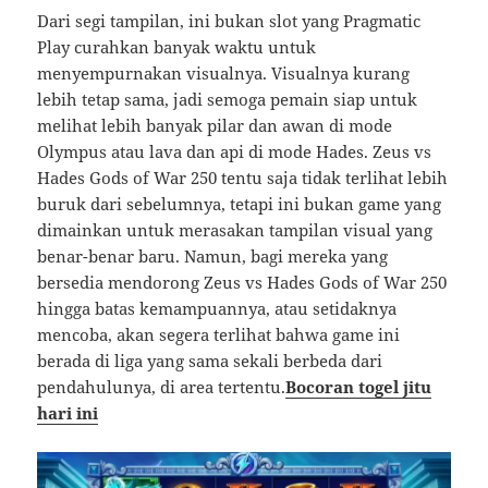
Dari segi tampilan, ini bukan slot yang Pragmatic
Play curahkan banyak waktu untuk
menyempurnakan visualnya. Visualnya kurang
lebih tetap sama, jadi semoga pemain siap untuk
melihat lebih banyak pilar dan awan di mode
Olympus atau lava dan api di mode Hades. Zeus vs
Hades Gods of War 250 tentu saja tidak terlihat lebih
buruk dari sebelumnya, tetapi ini bukan game yang
dimainkan untuk merasakan tampilan visual yang
benar-benar baru. Namun, bagi mereka yang
bersedia mendorong Zeus vs Hades Gods of War 250
hingga batas kemampuannya, atau setidaknya
mencoba, akan segera terlihat bahwa game ini
berada di liga yang sama sekali berbeda dari
pendahulunya, di area tertentu.
Bocoran togel jitu
hari ini