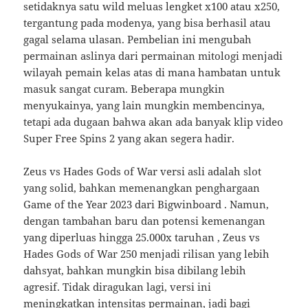
setidaknya satu wild meluas lengket x100 atau x250,
tergantung pada modenya, yang bisa berhasil atau
gagal selama ulasan. Pembelian ini mengubah
permainan aslinya dari permainan mitologi menjadi
wilayah pemain kelas atas di mana hambatan untuk
masuk sangat curam. Beberapa mungkin
menyukainya, yang lain mungkin membencinya,
tetapi ada dugaan bahwa akan ada banyak klip video
Super Free Spins 2 yang akan segera hadir.
Zeus vs Hades Gods of War versi asli adalah slot
yang solid, bahkan memenangkan penghargaan
Game of the Year 2023 dari Bigwinboard . Namun,
dengan tambahan baru dan potensi kemenangan
yang diperluas hingga 25.000x taruhan , Zeus vs
Hades Gods of War 250 menjadi rilisan yang lebih
dahsyat, bahkan mungkin bisa dibilang lebih
agresif. Tidak diragukan lagi, versi ini
meningkatkan intensitas permainan, jadi bagi