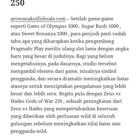
250
arowanakoifishsale.com
– Setelah game-game
seperti Gates of Olympus 1000 , Sugar Rush 1000 ,
atau Sweet Bonanza 1000 , para penjudi pasti sudah
tahu apa yang diharapkan ketika pengembang
Pragmatic Play merilis ulang slot lama dengan angka
baru yang besar di judulnya. Bagi yang belum
mengetahuinya, pada dasarnya, studio tersebut
mengambil elemen dari game, misalnya simbol
pengganda, dan secara dramatis meningkatkan batas
atasnya untuk menciptakan pengalaman yang lebih
besar dan lebih seru. Begitu pula dengan Zeus vs
Hades Gods of War 250 , sebuah peningkatan dari
Zeus vs Hades yang mempertahankan keseruan
yang diberikan oleh perluasan wild di seluruh
gulungan sebelum meningkatkan nilai batas atas
pengganda wild.