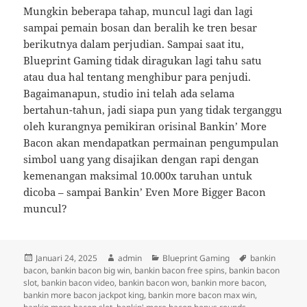
Mungkin beberapa tahap, muncul lagi dan lagi
sampai pemain bosan dan beralih ke tren besar
berikutnya dalam perjudian. Sampai saat itu,
Blueprint Gaming tidak diragukan lagi tahu satu
atau dua hal tentang menghibur para penjudi.
Bagaimanapun, studio ini telah ada selama
bertahun-tahun, jadi siapa pun yang tidak terganggu
oleh kurangnya pemikiran orisinal Bankin’ More
Bacon akan mendapatkan permainan pengumpulan
simbol uang yang disajikan dengan rapi dengan
kemenangan maksimal 10.000x taruhan untuk
dicoba – sampai Bankin’ Even More Bigger Bacon
muncul?
Diposkan
Penulis
Kategori
Tag
Januari 24, 2025
admin
Blueprint Gaming
bankin
pada
bacon
,
bankin bacon big win
,
bankin bacon free spins
,
bankin bacon
slot
,
bankin bacon video
,
bankin bacon won
,
bankin more bacon
,
bankin more bacon jackpot king
,
bankin more bacon max win
,