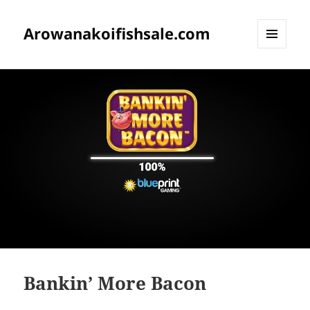
Arowanakoifishsale.com
MENU
DAN
WIDGET
Bankin’ More Bacon