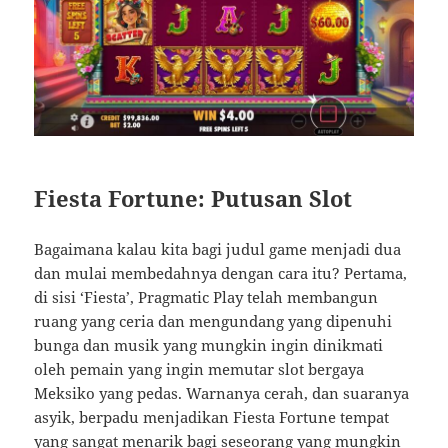
Fiesta Fortune: Putusan Slot
Bagaimana kalau kita bagi judul game menjadi dua
dan mulai membedahnya dengan cara itu? Pertama,
di sisi ‘Fiesta’, Pragmatic Play telah membangun
ruang yang ceria dan mengundang yang dipenuhi
bunga dan musik yang mungkin ingin dinikmati
oleh pemain yang ingin memutar slot bergaya
Meksiko yang pedas. Warnanya cerah, dan suaranya
asyik, berpadu menjadikan Fiesta Fortune tempat
yang sangat menarik bagi seseorang yang mungkin