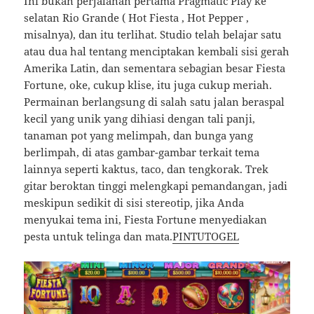
Ini bukan perjalanan pertama Pragmatic Play ke
selatan Rio Grande ( Hot Fiesta , Hot Pepper ,
misalnya), dan itu terlihat. Studio telah belajar satu
atau dua hal tentang menciptakan kembali sisi gerah
Amerika Latin, dan sementara sebagian besar Fiesta
Fortune, oke, cukup klise, itu juga cukup meriah.
Permainan berlangsung di salah satu jalan beraspal
kecil yang unik yang dihiasi dengan tali panji,
tanaman pot yang melimpah, dan bunga yang
berlimpah, di atas gambar-gambar terkait tema
lainnya seperti kaktus, taco, dan tengkorak. Trek
gitar beroktan tinggi melengkapi pemandangan, jadi
meskipun sedikit di sisi stereotip, jika Anda
menyukai tema ini, Fiesta Fortune menyediakan
pesta untuk telinga dan mata.
PINTUTOGEL