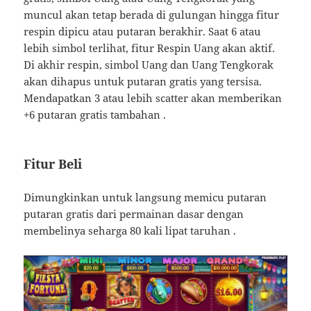
muncul akan tetap berada di gulungan hingga fitur
respin dipicu atau putaran berakhir. Saat 6 atau
lebih simbol terlihat, fitur Respin Uang akan aktif.
Di akhir respin, simbol Uang dan Uang Tengkorak
akan dihapus untuk putaran gratis yang tersisa.
Mendapatkan 3 atau lebih scatter akan memberikan
+6 putaran gratis tambahan .
Fitur Beli
Dimungkinkan untuk langsung memicu putaran
putaran gratis dari permainan dasar dengan
membelinya seharga 80 kali lipat taruhan .