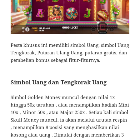
Pesta khusus ini memiliki simbol Uang, simbol Uang
Tengkorak, Putaran Ulang Uang, putaran gratis, dan
pembelian bonus sebagai fitur-fiturnya.
Simbol Uang dan Tengkorak Uang
Simbol Golden Money muncul dengan nilai 1x
hingga 50x taruhan , atau menampilkan hadiah Mini
10x , Minor 50x , atau Major 250x . Setiap kali simbol
Skull Money muncul, ia akan melalui urutan respin
, menampilkan 8 posisi yang menghasilkan nilai
kosong atau uang . Dimulai dengan memberikan 3