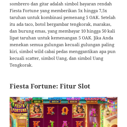
sombrero dan gitar adalah simbol bayaran rendah
Fiesta Fortune yang memberikan 5x hingga 7,5x
taruhan untuk kombinasi pemenang 5 OAK. Setelah
itu ada taco, botol bergambar tengkorak, marakas,
dan burung emas, yang membayar 10 hingga 50 kali
lipat taruhan untuk kemenangan 5 OAK. Jika Anda
menekan semua gulungan kecuali gulungan paling
kiri, simbol wild cabai pedas menggantikan apa pun
kecuali scatter, simbol Uang, dan simbol Uang
Tengkorak.
Fiesta Fortune: Fitur Slot