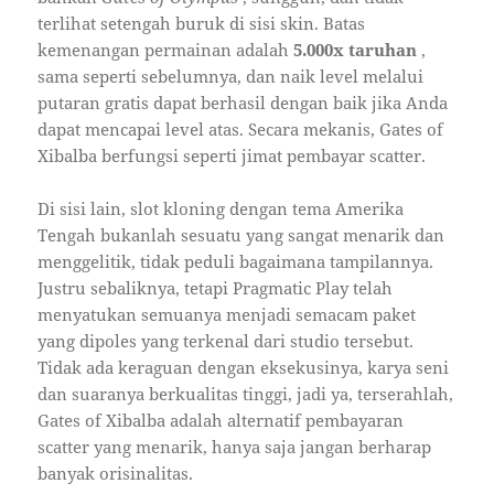
terlihat setengah buruk di sisi skin. Batas
kemenangan permainan adalah
5.000x taruhan
,
sama seperti sebelumnya, dan naik level melalui
putaran gratis dapat berhasil dengan baik jika Anda
dapat mencapai level atas. Secara mekanis, Gates of
Xibalba berfungsi seperti jimat pembayar scatter.
Di sisi lain, slot kloning dengan tema Amerika
Tengah bukanlah sesuatu yang sangat menarik dan
menggelitik, tidak peduli bagaimana tampilannya.
Justru sebaliknya, tetapi Pragmatic Play telah
menyatukan semuanya menjadi semacam paket
yang dipoles yang terkenal dari studio tersebut.
Tidak ada keraguan dengan eksekusinya, karya seni
dan suaranya berkualitas tinggi, jadi ya, terserahlah,
Gates of Xibalba adalah alternatif pembayaran
scatter yang menarik, hanya saja jangan berharap
banyak orisinalitas.