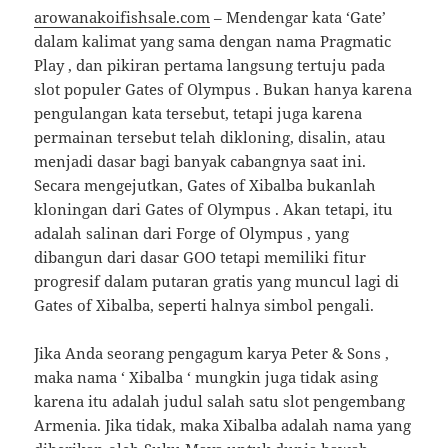
arowanakoifishsale.com
– Mendengar kata ‘Gate’
dalam kalimat yang sama dengan nama Pragmatic
Play , dan pikiran pertama langsung tertuju pada
slot populer Gates of Olympus . Bukan hanya karena
pengulangan kata tersebut, tetapi juga karena
permainan tersebut telah dikloning, disalin, atau
menjadi dasar bagi banyak cabangnya saat ini.
Secara mengejutkan, Gates of Xibalba bukanlah
kloningan dari Gates of Olympus . Akan tetapi, itu
adalah salinan dari Forge of Olympus , yang
dibangun dari dasar GOO tetapi memiliki fitur
progresif dalam putaran gratis yang muncul lagi di
Gates of Xibalba, seperti halnya simbol pengali.
Jika Anda seorang pengagum karya Peter & Sons ,
maka nama ‘ Xibalba ‘ mungkin juga tidak asing
karena itu adalah judul salah satu slot pengembang
Armenia. Jika tidak, maka Xibalba adalah nama yang