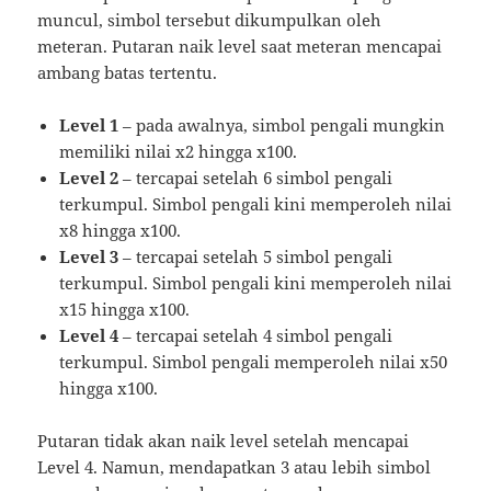
muncul, simbol tersebut dikumpulkan oleh
meteran. Putaran naik level saat meteran mencapai
ambang batas tertentu.
Level 1
– pada awalnya, simbol pengali mungkin
memiliki nilai x2 hingga x100.
Level 2
– tercapai setelah 6 simbol pengali
terkumpul. Simbol pengali kini memperoleh nilai
x8 hingga x100.
Level 3
– tercapai setelah 5 simbol pengali
terkumpul. Simbol pengali kini memperoleh nilai
x15 hingga x100.
Level 4
– tercapai setelah 4 simbol pengali
terkumpul. Simbol pengali memperoleh nilai x50
hingga x100.
Putaran tidak akan naik level setelah mencapai
Level 4. Namun, mendapatkan 3 atau lebih simbol