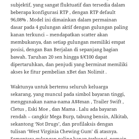
subjektif, yang sangat fluktuatif dan tersedia dalam
beberapa konfigurasi RTP , dengan RTP default
96,08% . Model ini dimainkan dalam permainan
dasar pada 4 gulungan aktif dengan gulungan paling
kanan terkunci – mendapatkan scatter akan
membukanya, dan setiap gulungan memiliki empat
posisi, dengan Ban Berjalan di sepanjang bagian
bawah. Taruhan 20 sen hingga $/€100 dapat
dipertaruhkan, dan penjudi yang berminat memiliki
akses ke fitur pembelian xBet dan Nolimit .
Waktunya untuk bertemu seluruh keluarga
sekarang, yang muncul pada simbol bayaran tinggi,
menggunakan nama-nama A$$man , Trailer Swift ,
Cletus , Eski Moe , dan Mama . Lalu ada bayaran
rendah – cangkir Mega Burp, tabung bensin, Alkitab,
sekantong ‘Not Drugs’, dan profilaksis dengan
tulisan ‘West Virginia Chewing Gum’ di atasnya.
Sementara gulungan paling kanan terkunci, pemain