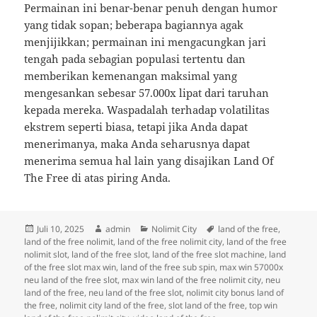
Permainan ini benar-benar penuh dengan humor
yang tidak sopan; beberapa bagiannya agak
menjijikkan; permainan ini mengacungkan jari
tengah pada sebagian populasi tertentu dan
memberikan kemenangan maksimal yang
mengesankan sebesar 57.000x lipat dari taruhan
kepada mereka. Waspadalah terhadap volatilitas
ekstrem seperti biasa, tetapi jika Anda dapat
menerimanya, maka Anda seharusnya dapat
menerima semua hal lain yang disajikan Land Of
The Free di atas piring Anda.
Diposkan
Penulis
Kategori
Tag
Juli 10, 2025
admin
Nolimit City
land of the free
,
pada
land of the free nolimit
,
land of the free nolimit city
,
land of the free
nolimit slot
,
land of the free slot
,
land of the free slot machine
,
land
of the free slot max win
,
land of the free sub spin
,
max win 57000x
neu land of the free slot
,
max win land of the free nolimit city
,
neu
land of the free
,
neu land of the free slot
,
nolimit city bonus land of
the free
,
nolimit city land of the free
,
slot land of the free
,
top win