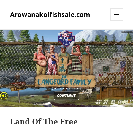
Arowanakoifishsale.com
MENU
DAN
WIDGET
Land Of The Free