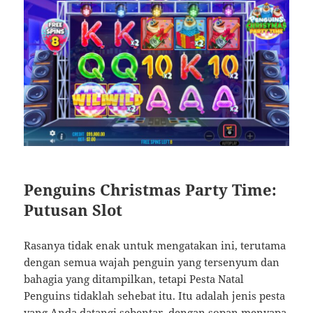
Penguins Christmas Party Time:
Putusan Slot
Rasanya tidak enak untuk mengatakan ini, terutama
dengan semua wajah penguin yang tersenyum dan
bahagia yang ditampilkan, tetapi Pesta Natal
Penguins tidaklah sehebat itu. Itu adalah jenis pesta
yang Anda datangi sebentar, dengan sopan menyapa