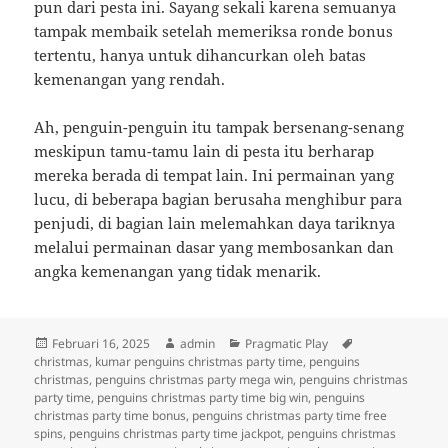
pun dari pesta ini. Sayang sekali karena semuanya
tampak membaik setelah memeriksa ronde bonus
tertentu, hanya untuk dihancurkan oleh batas
kemenangan yang rendah.
Ah, penguin-penguin itu tampak bersenang-senang
meskipun tamu-tamu lain di pesta itu berharap
mereka berada di tempat lain. Ini permainan yang
lucu, di beberapa bagian berusaha menghibur para
penjudi, di bagian lain melemahkan daya tariknya
melalui permainan dasar yang membosankan dan
angka kemenangan yang tidak menarik.
Diposkan
Penulis
Kategori
Tag
Februari 16, 2025
admin
Pragmatic Play
pada
christmas
,
kumar penguins christmas party time
,
penguins
christmas
,
penguins christmas party mega win
,
penguins christmas
party time
,
penguins christmas party time big win
,
penguins
christmas party time bonus
,
penguins christmas party time free
spins
,
penguins christmas party time jackpot
,
penguins christmas