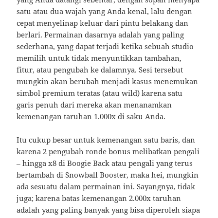
satu atau dua wajah yang Anda kenal, lalu dengan
cepat menyelinap keluar dari pintu belakang dan
berlari. Permainan dasarnya adalah yang paling
sederhana, yang dapat terjadi ketika sebuah studio
memilih untuk tidak menyuntikkan tambahan,
fitur, atau pengubah ke dalamnya. Sesi tersebut
mungkin akan berubah menjadi kasus menemukan
simbol premium teratas (atau wild) karena satu
garis penuh dari mereka akan menanamkan
kemenangan taruhan 1.000x di saku Anda.
Itu cukup besar untuk kemenangan satu baris, dan
karena 2 pengubah ronde bonus melibatkan pengali
– hingga x8 di Boogie Back atau pengali yang terus
bertambah di Snowball Booster, maka hei, mungkin
ada sesuatu dalam permainan ini. Sayangnya, tidak
juga; karena batas kemenangan 2.000x taruhan
adalah yang paling banyak yang bisa diperoleh siapa