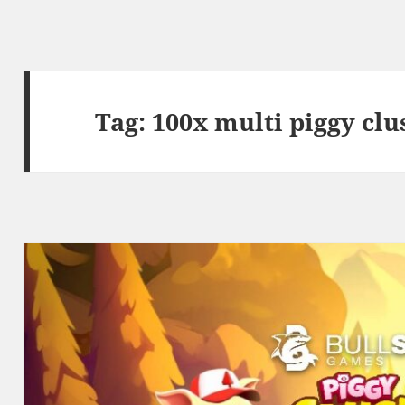
Tag:
100x multi piggy clu