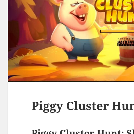
Piggy Cluster Hu
Piggy Cluster Hunt: 