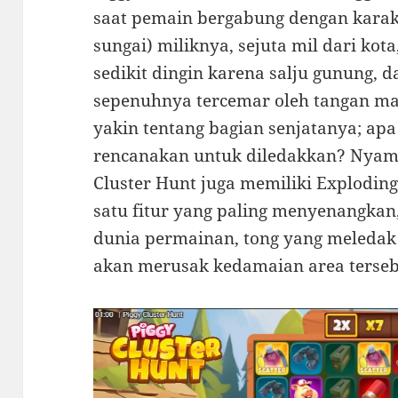
saat pemain bergabung dengan karak
sungai) miliknya, sejuta mil dari kot
sedikit dingin karena salju gunung, 
sepenuhnya tercemar oleh tangan ma
yakin tentang bagian senjatanya; apa
rencanakan untuk diledakkan? Nyam
Cluster Hunt juga memiliki Exploding
satu fitur yang paling menyenangkan,
dunia permainan, tong yang meledak d
akan merusak kedamaian area terseb