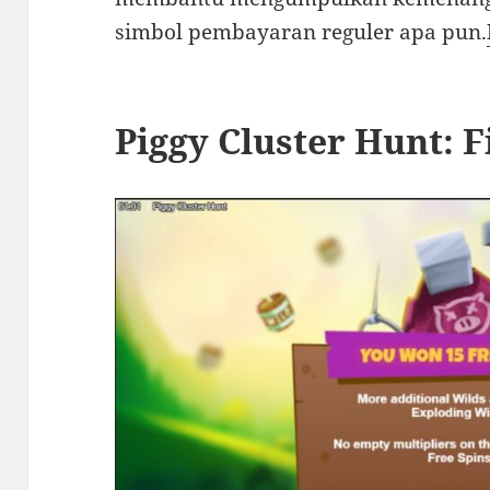
simbol pembayaran reguler apa pun.
Piggy Cluster Hunt:
F