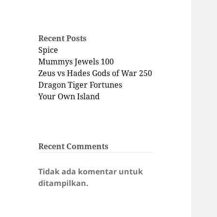
Recent Posts
Spice
Mummys Jewels 100
Zeus vs Hades Gods of War 250
Dragon Tiger Fortunes
Your Own Island
Recent Comments
Tidak ada komentar untuk
ditampilkan.