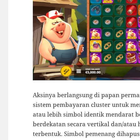
Aksinya berlangsung di papan perma
sistem pembayaran cluster untuk m
atau lebih simbol identik mendarat 
berdekatan secara vertikal dan/atau
terbentuk. Simbol pemenang dihapus 