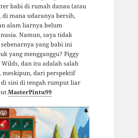
ter babi di rumah danau (atau
a, di mana udaranya bersih,
dan alam liarnya belum
nusia. Namun, saya tidak
 sebenarnya yang babi ini
uk yang mengganggu? Piggy
 Wilds, dan itu adalah salah
 meskipun, dari perspektif
i sini di tengah rumput liar
ut.
MasterPintu99