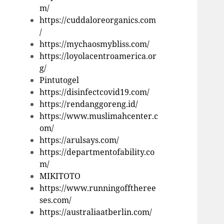
m/
https://cuddaloreorganics.com
/
https://mychaosmybliss.com/
https://loyolacentroamerica.or
g/
Pintutogel
https://disinfectcovid19.com/
https://rendanggoreng.id/
https://www.muslimahcenter.c
om/
https://arulsays.com/
https://departmentofability.co
m/
MIKITOTO
https://www.runningofftheree
ses.com/
https://australiaatberlin.com/