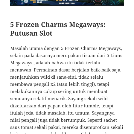
5 Frozen Charms Megaways:
Putusan Slot
Masalah utama dengan 5 Frozen Charms Megaways,
selain pada dasarnya merupakan tiruan dari 5 Lions
Megaways , adalah bahwa itu tidak terlalu
menawan. Permainan dasar berjalan baik-baik saja,
menjatuhkan wild di sana-sini, tidak selalu
membawa pengali x2 (atau lebih tinggi), tetapi
melakukannya cukup sering untuk membuat
semuanya relatif menarik. Sayang sekali wild
dikeluarkan dari papan oleh fitur tumble, tetapi
itulah jeda, tidak masalah, itu umum. Sayangnya
nilai pengali juga tidak bertumpuk. Seperti sachet
saus tomat sekali pakai, mereka disemprotkan sekali