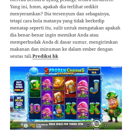
Yang ini, hmm, apakah dia terlihat sedikit
menyeramkan? Dia tersenyum dan sebagainya,
tetapi cara bola matanya yang tidak berkedip
menatap seperti itu, sulit untuk mengatakan apakah
dia benar-benar ingin memikat Anda atau
memperbudak Anda di dasar sumur, mengirimkan
makanan dan minuman ke dalam ember dengan
seutas tali.
Prediksi hk