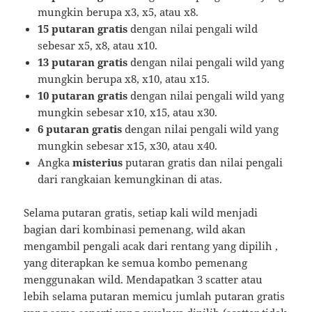
mungkin berupa x3, x5, atau x8.
15 putaran gratis
dengan nilai pengali wild
sebesar x5, x8, atau x10.
13 putaran gratis
dengan nilai pengali wild yang
mungkin berupa x8, x10, atau x15.
10 putaran gratis
dengan nilai pengali wild yang
mungkin sebesar x10, x15, atau x30.
6 putaran gratis
dengan nilai pengali wild yang
mungkin sebesar x15, x30, atau x40.
Angka
misterius
putaran gratis dan nilai pengali
dari rangkaian kemungkinan di atas.
Selama putaran gratis, setiap kali wild menjadi
bagian dari kombinasi pemenang, wild akan
mengambil pengali acak dari rentang yang dipilih ,
yang diterapkan ke semua kombo pemenang
menggunakan wild. Mendapatkan 3 scatter atau
lebih selama putaran memicu jumlah putaran gratis