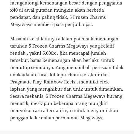
mengantongi kemenangan besar dengan pengganda
x40 di awal putaran mungkin akan berbeda
pendapat, dan paling tidak, 5 Frozen Charms
Megaways memberi para penjudi opsi.
Masalah kecil lainnya adalah potensi kemenangan
taruhan 5 Frozen Charms Megaways yang relatif
rendah , yakni 5.000x . Jika mencapai jumlah
tersebut, batas kemenangan akan berlaku untuk
menutup semuanya. Yang menambah perasaan tidak
enak adalah cara slot leprechaun terakhir dari
Pragmatic Play, Rainbow Reels , memiliki efek
lapisan yang menghibur dan unik untuk dimainkan.
Secara mekanis, 5 Frozen Charms Megaways kurang
menarik, meskipun beberapa orang mungkin
menyukai cara alternatifnya untuk menyuntikkan
pengganda ke dalam permainan Megaways.