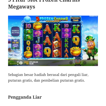
Megaways
Sebagian besar hadiah berasal dari pengali liar,
putaran gratis, dan pembelian putaran gratis.
Pengganda Liar