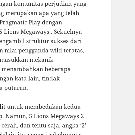
langan komunitas perjudian yang
yang merupakan apa yang telah
 Pragmatic Play dengan
5 Lions Megaways . Sekuelnya
engambil struktur sukses dari
 nilai pengganda wild teratas,
emasukkan mekanik
dan menambahkan beberapa
gan kata lain, tindak
a putaran.
ulit untuk membedakan kedua
rip. Namun, 5 Lions Megaways 2
erah, dan tentu saja, angka ‘2’
elain itu, seperti sebelumnya,