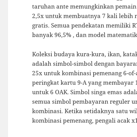
taruhan ante memungkinkan pemain 
2,5x untuk membuatnya 7 kali lebih
gratis. Semua pendekatan memiliki RT
banyak 96,5% , dan model matematika
Koleksi budaya kura-kura, ikan, kata
adalah simbol-simbol dengan bayaran 
25x untuk kombinasi pemenang 6-of-
peringkat kartu 9-A yang membayar 1 
untuk 6 OAK. Simbol singa emas adal
semua simbol pembayaran reguler 
kombinasi. Ketika setidaknya satu wi
kombinasi pemenang, pengali acak x1