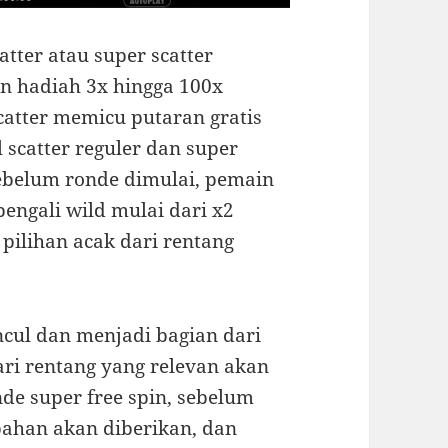
atter atau super scatter
 hadiah 3x hingga 100x
catter memicu putaran gratis
 scatter reguler dan super
Sebelum ronde dimulai, pemain
engali wild mulai dari x2
 pilihan acak dari rentang
ncul dan menjadi bagian dari
ri rentang yang relevan akan
de super free spin, sebelum
bahan akan diberikan, dan