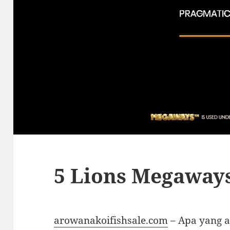
5 Lions Megaways
arowanakoifishsale.com
– Apa yang a