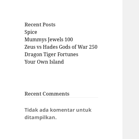
Recent Posts
Spice
Mummys Jewels 100
Zeus vs Hades Gods of War 250
Dragon Tiger Fortunes
Your Own Island
Recent Comments
Tidak ada komentar untuk
ditampilkan.