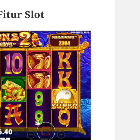
itur Slot