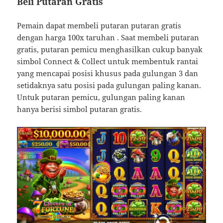
Beli Putaran Gratis
Pemain dapat membeli putaran putaran gratis
dengan harga 100x taruhan . Saat membeli putaran
gratis, putaran pemicu menghasilkan cukup banyak
simbol Connect & Collect untuk membentuk rantai
yang mencapai posisi khusus pada gulungan 3 dan
setidaknya satu posisi pada gulungan paling kanan.
Untuk putaran pemicu, gulungan paling kanan
hanya berisi simbol putaran gratis.