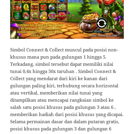
Simbol Connect & Collect muncul pada posisi non-
khusus mana pun pada gulungan 1 hingga 5.
Terkadang, simbol tersebut dapat memiliki nilai
tunai 0,4x hingga 50x taruhan . Simbol Connect &
Collect yang mendarat dari kiri ke kanan dari
gulungan paling kiri, terhubung secara horizontal
atau vertikal, memberikan nilai tunai yang
ditampilkan atau mencapai rangkaian simbol ke
salah satu posisi khusus pada gulungan 3 atau 6 ,
memberikan hadiah dari posisi khusus yang dicapai.
Selama permainan dasar dan dalam putaran gratis,
posisi khusus pada gulungan 3 dan gulungan 6