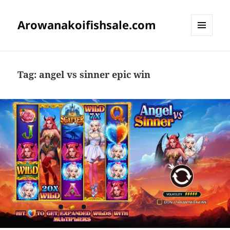
Arowanakoifishsale.com
MENU
DAN
WIDGET
Tag:
angel vs sinner epic win