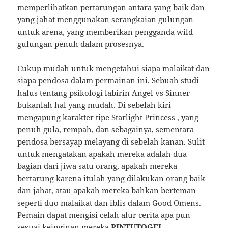
memperlihatkan pertarungan antara yang baik dan
yang jahat menggunakan serangkaian gulungan
untuk arena, yang memberikan pengganda wild
gulungan penuh dalam prosesnya.
Cukup mudah untuk mengetahui siapa malaikat dan
siapa pendosa dalam permainan ini. Sebuah studi
halus tentang psikologi labirin Angel vs Sinner
bukanlah hal yang mudah. ​​Di sebelah kiri
mengapung karakter tipe Starlight Princess , yang
penuh gula, rempah, dan sebagainya, sementara
pendosa bersayap melayang di sebelah kanan. Sulit
untuk mengatakan apakah mereka adalah dua
bagian dari jiwa satu orang, apakah mereka
bertarung karena itulah yang dilakukan orang baik
dan jahat, atau apakah mereka bahkan berteman
seperti duo malaikat dan iblis dalam Good Omens.
Pemain dapat mengisi celah alur cerita apa pun
sesuai keinginan mereka.
PINTUTOGEL