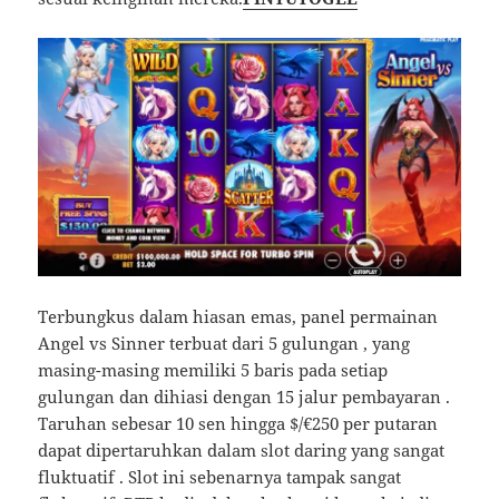
Terbungkus dalam hiasan emas, panel permainan
Angel vs Sinner terbuat dari 5 gulungan , yang
masing-masing memiliki 5 baris pada setiap
gulungan dan dihiasi dengan 15 jalur pembayaran .
Taruhan sebesar 10 sen hingga $/€250 per putaran
dapat dipertaruhkan dalam slot daring yang sangat
fluktuatif . Slot ini sebenarnya tampak sangat