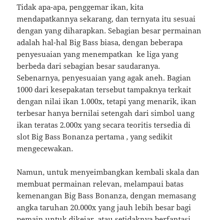
Tidak apa-apa, penggemar ikan, kita
mendapatkannya sekarang, dan ternyata itu sesuai
dengan yang diharapkan. Sebagian besar permainan
adalah hal-hal Big Bass biasa, dengan beberapa
penyesuaian yang menempatkan ke liga yang
berbeda dari sebagian besar saudaranya.
Sebenarnya, penyesuaian yang agak aneh. Bagian
1000 dari kesepakatan tersebut tampaknya terkait
dengan nilai ikan 1.000x, tetapi yang menarik, ikan
terbesar hanya bernilai setengah dari simbol uang
ikan teratas 2.000x yang secara teoritis tersedia di
slot Big Bass Bonanza pertama , yang sedikit
mengecewakan.
Namun, untuk menyeimbangkan kembali skala dan
membuat permainan relevan, melampaui batas
kemenangan Big Bass Bonanza, dengan memasang
angka taruhan 20.000x yang jauh lebih besar bagi
pemain untuk dikejar, atau setidaknya berfantasi