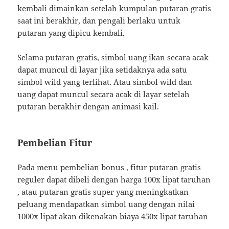
kembali dimainkan setelah kumpulan putaran gratis
saat ini berakhir, dan pengali berlaku untuk
putaran yang dipicu kembali.
Selama putaran gratis, simbol uang ikan secara acak
dapat muncul di layar jika setidaknya ada satu
simbol wild yang terlihat. Atau simbol wild dan
uang dapat muncul secara acak di layar setelah
putaran berakhir dengan animasi kail.
Pembelian Fitur
Pada menu pembelian bonus , fitur putaran gratis
reguler dapat dibeli dengan harga 100x lipat taruhan
, atau putaran gratis super yang meningkatkan
peluang mendapatkan simbol uang dengan nilai
1000x lipat akan dikenakan biaya 450x lipat taruhan
.