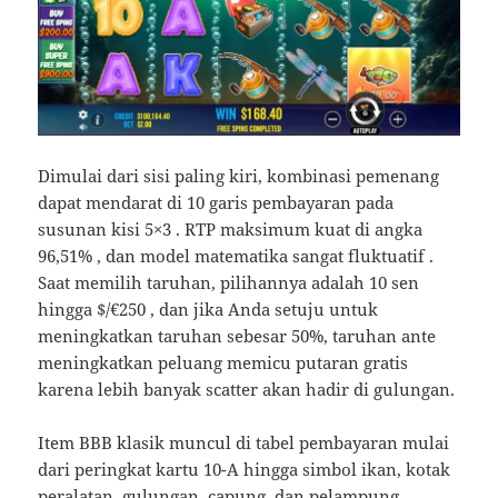
Dimulai dari sisi paling kiri, kombinasi pemenang
dapat mendarat di 10 garis pembayaran pada
susunan kisi 5×3 . RTP maksimum kuat di angka
96,51% , dan model matematika sangat fluktuatif .
Saat memilih taruhan, pilihannya adalah 10 sen
hingga $/€250 , dan jika Anda setuju untuk
meningkatkan taruhan sebesar 50%, taruhan ante
meningkatkan peluang memicu putaran gratis
karena lebih banyak scatter akan hadir di gulungan.
Item BBB klasik muncul di tabel pembayaran mulai
dari peringkat kartu 10-A hingga simbol ikan, kotak
peralatan, gulungan, capung, dan pelampung.