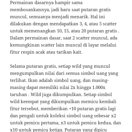
Permainan dasarnya hampir sama
membosankannya, jadi baru saat putaran gratis
muncul, semuanya menjadi menarik. Hal ini
dilakukan dengan mendapatkan 3, 4, atau 5 scatter
untuk memenangkan 10, 15, atau 20 putaran gratis .
Dalam permainan dasar, saat 2 scatter muncul, ada
kemungkinan scatter lain muncul di layar melalui
fitur respin acak atau tarikan kait.
Selama putaran gratis, setiap wild yang muncul
mengumpulkan nilai dari semua simbol uang yang
terlihat. Ikan adalah simbol uang, dan masing-
masing dapat memiliki nilai 2x hingga 1.000x
taruhan . Wild juga dikumpulkan. Setiap simbol
wild keempat yang dikumpulkan memicu kembali
fitur tersebut, memberikan +10 putaran gratis lagi
dan pengali untuk koleksi simbol uang sebesar x2
untuk pemicu pertama, x3 untuk pemicu kedua, dan
x10 untuk pemicu ketiga. Putaran yang dipicu