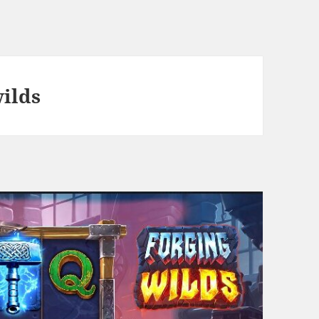
wilds