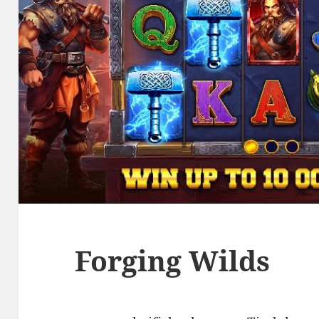
Forging Wilds