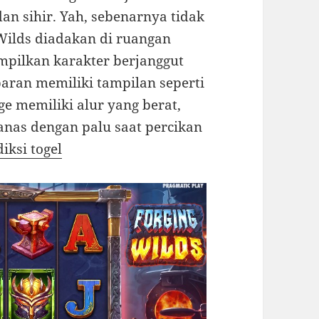
an sihir. Yah, sebenarnya tidak
 Wilds diadakan di ruangan
mpilkan karakter berjanggut
ebaran memiliki tampilan seperti
ge memiliki alur yang berat,
nas dengan palu saat percikan
iksi togel