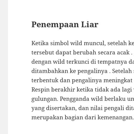
Penempaan Liar
Ketika simbol wild muncul, setelah 
tersebut dapat berubah secara acak . 
dengan wild terkunci di tempatnya 
ditambahkan ke pengalinya . Setelah s
terbentuk dan pengalinya meningkat a
Respin berakhir ketika tidak ada lagi
gulungan. Pengganda wild berlaku 
yang disertakan, dan nilai pengali di
merupakan bagian dari kemenangan