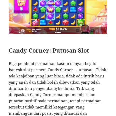
Candy Corner: Putusan Slot
Bagi pembuat permainan kasino dengan begitu
banyak slot permen, Candy Corner… lumayan. Tidak
ada keajaiban yang luar biasa, tidak ada intrik baru
yang aneh dan tidak boleh dilewatkan yang telah
diluncurkan pengembang ke dunia. Trik yang
dilepaskan Candy Corner mampu memberikan
putaran positif pada permainan, tetapi permainan
tersebut tidak memiliki ketegangan yang
membangun dari posisi yang ditandai dan