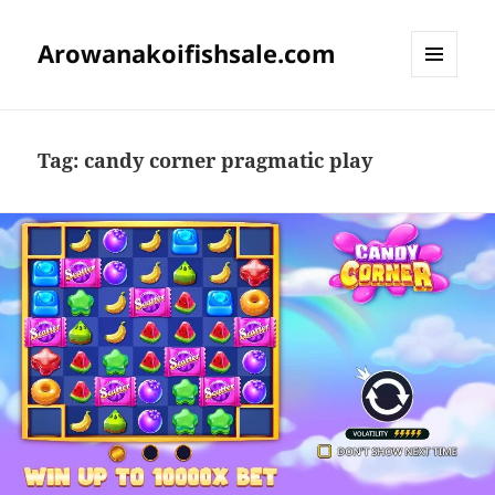
Arowanakoifishsale.com
MENU
DAN
WIDGET
Tag:
candy corner pragmatic play