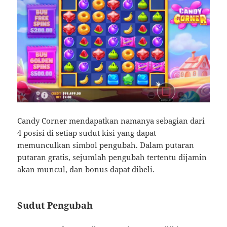
Candy Corner mendapatkan namanya sebagian dari
4 posisi di setiap sudut kisi yang dapat
memunculkan simbol pengubah. Dalam putaran
putaran gratis, sejumlah pengubah tertentu dijamin
akan muncul, dan bonus dapat dibeli.
Sudut Pengubah