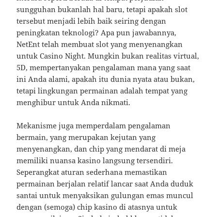
sungguhan bukanlah hal baru, tetapi apakah slot
tersebut menjadi lebih baik seiring dengan
peningkatan teknologi? Apa pun jawabannya,
NetEnt telah membuat slot yang menyenangkan
untuk Casino Night. Mungkin bukan realitas virtual,
5D, mempertanyakan pengalaman mana yang saat
ini Anda alami, apakah itu dunia nyata atau bukan,
tetapi lingkungan permainan adalah tempat yang
menghibur untuk Anda nikmati.
Mekanisme juga memperdalam pengalaman
bermain, yang merupakan kejutan yang
menyenangkan, dan chip yang mendarat di meja
memiliki nuansa kasino langsung tersendiri.
Seperangkat aturan sederhana memastikan
permainan berjalan relatif lancar saat Anda duduk
santai untuk menyaksikan gulungan emas muncul
dengan (semoga) chip kasino di atasnya untuk