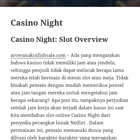
Casino Night
Casino Night: Slot Overview
arowanakoifishsale.com
– Ada yang mengatakan
bahwa kasino tidak memiliki jam atau jendela,
sehingga penjudi tidak dapat melacak berapa lama
mereka telah bermain di mesin slot atau meja. Tidak
bisakah pemain dengan mudah memeriksa ponsel
atau jam tangan mereka untuk mengetahui jam
berapa sekarang? Apa pun itu, tampaknya perjudian
setelah jam kerja akan terjadi dalam kasus ini saat
kita membahas slot online Casino Night dari
penyedia perangkat lunak NetEnt . Dalam
permainan ini, pemain memasuki dunia yang
dihuni oleh karakter-karakter yang meragukan