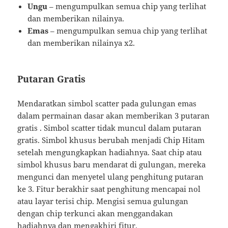
Ungu
– mengumpulkan semua chip yang terlihat
dan memberikan nilainya.
Emas
– mengumpulkan semua chip yang terlihat
dan memberikan nilainya x2.
Putaran Gratis
Mendaratkan simbol scatter pada gulungan emas
dalam permainan dasar akan memberikan 3 putaran
gratis . Simbol scatter tidak muncul dalam putaran
gratis. Simbol khusus berubah menjadi Chip Hitam
setelah mengungkapkan hadiahnya. Saat chip atau
simbol khusus baru mendarat di gulungan, mereka
mengunci dan menyetel ulang penghitung putaran
ke 3. Fitur berakhir saat penghitung mencapai nol
atau layar terisi chip. Mengisi semua gulungan
dengan chip terkunci akan menggandakan
hadiahnya dan mengakhiri fitur.