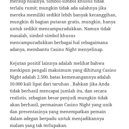
meraup nilainya. Simbol-simbol khusus tidak
terlalu rumit; mungkin tidak ada salahnya jika
mereka memiliki sedikit lebih banyak kecanggihan,
mungkin di bagian putaran gratis, mungkin, hanya
untuk sedikit mencampuradukkan. Namun tidak
masalah, simbol-simbol khusus
mencampuradukkan berbagai hal sebagaimana
adanya, membantu Casino Night menyelinap.
Kejutan positif lainnya adalah melihat bahwa
meskipun pengali maksimum yang dihitung Casino
Night adalah 2.500, batas kemenangannya adalah
10.000 kali lipat dari taruhan . Bahkan jika Anda
tidak berhasil mencapai jumlah itu, dan secara
realistis, sebagian besar penjudi mungkin tidak
akan berhasil, permainan Casino Night yang unik
dan presentasinya yang menempatkan pemain
dalam adegan berpadu untuk menjadikannya
malam yang tak terlupakan.