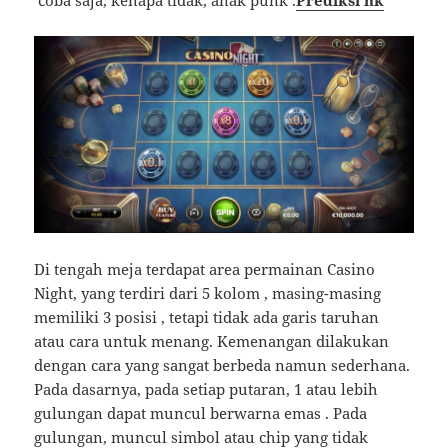
Di tengah meja terdapat area permainan Casino
Night, yang terdiri dari 5 kolom , masing-masing
memiliki 3 posisi , tetapi tidak ada garis taruhan
atau cara untuk menang. Kemenangan dilakukan
dengan cara yang sangat berbeda namun sederhana.
Pada dasarnya, pada setiap putaran, 1 atau lebih
gulungan dapat muncul berwarna emas . Pada
gulungan, muncul simbol atau chip yang tidak