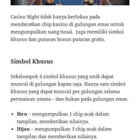
Casino Night tidak hanya berfokus pada
mendaratkan chip kasino di gulungan emas untuk
mengumpulkan uang tunai. juga memiliki simbol
khusus dan putaran bonus putaran gratis.
Simbol Khusus
Sekelompok 4 simbol khusus yang unik dapat
muncul di gulungan kapan saja. Hanya satu simbol
khusus yang dapat muncul per gulungan selama
permainan utama – dan bukan pada gulungan emas.
Biru
– mengumpulkan 1 chip acak dalam
tampilan, memberikan nilainya.
Hijau
– mengumpulkan 3 chip acak dalam
tampilan dan memberikan nilainya.