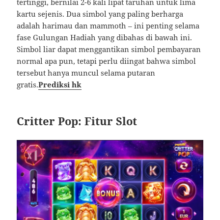
tertinggi, bernilai 2-6 kali lipat taruhan untuk lima
kartu sejenis. Dua simbol yang paling berharga
adalah harimau dan mammoth – ini penting selama
fase Gulungan Hadiah yang dibahas di bawah ini.
Simbol liar dapat menggantikan simbol pembayaran
normal apa pun, tetapi perlu diingat bahwa simbol
tersebut hanya muncul selama putaran
gratis.
Prediksi hk
Critter Pop: Fitur Slot