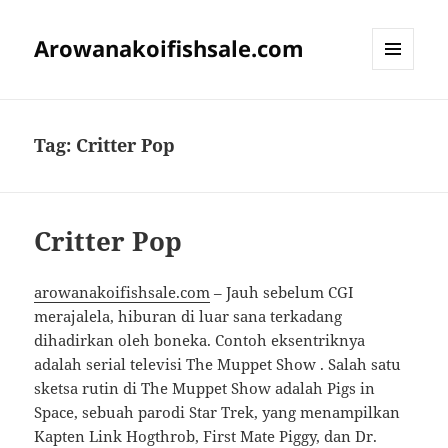
Arowanakoifishsale.com
MENU
DAN
WIDGET
Tag:
Critter Pop
Critter Pop
arowanakoifishsale.com
– Jauh sebelum CGI
merajalela, hiburan di luar sana terkadang
dihadirkan oleh boneka. Contoh eksentriknya
adalah serial televisi The Muppet Show . Salah satu
sketsa rutin di The Muppet Show adalah Pigs in
Space, sebuah parodi Star Trek, yang menampilkan
Kapten Link Hogthrob, First Mate Piggy, dan Dr.