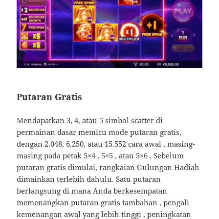
Putaran Gratis
Mendapatkan 3, 4, atau 5 simbol scatter di
permainan dasar memicu mode putaran gratis,
dengan 2.048, 6.250, atau 15.552 cara awal , masing-
masing pada petak 5×4 , 5×5 , atau 5×6 . Sebelum
putaran gratis dimulai, rangkaian Gulungan Hadiah
dimainkan terlebih dahulu. Satu putaran
berlangsung di mana Anda berkesempatan
memenangkan putaran gratis tambahan , pengali
kemenangan awal yang lebih tinggi , peningkatan