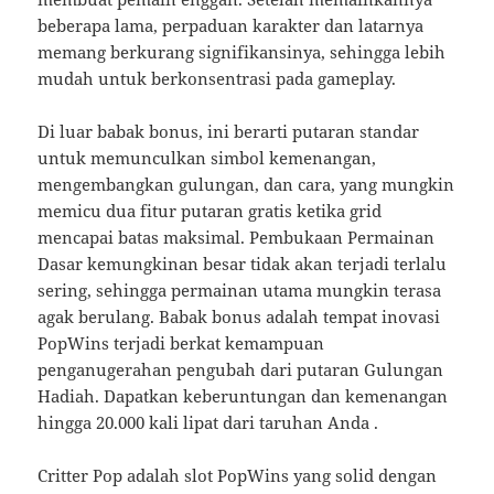
beberapa lama, perpaduan karakter dan latarnya
memang berkurang signifikansinya, sehingga lebih
mudah untuk berkonsentrasi pada gameplay.
Di luar babak bonus, ini berarti putaran standar
untuk memunculkan simbol kemenangan,
mengembangkan gulungan, dan cara, yang mungkin
memicu dua fitur putaran gratis ketika grid
mencapai batas maksimal. Pembukaan Permainan
Dasar kemungkinan besar tidak akan terjadi terlalu
sering, sehingga permainan utama mungkin terasa
agak berulang. Babak bonus adalah tempat inovasi
PopWins terjadi berkat kemampuan
penganugerahan pengubah dari putaran Gulungan
Hadiah. Dapatkan keberuntungan dan kemenangan
hingga 20.000 kali lipat dari taruhan Anda .
Critter Pop adalah slot PopWins yang solid dengan