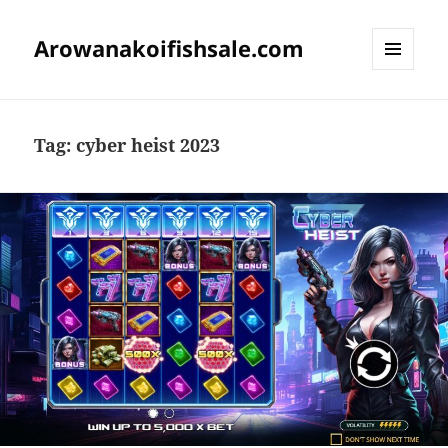
Arowanakoifishsale.com
MENU
DAN
WIDGET
Tag:
cyber heist 2023