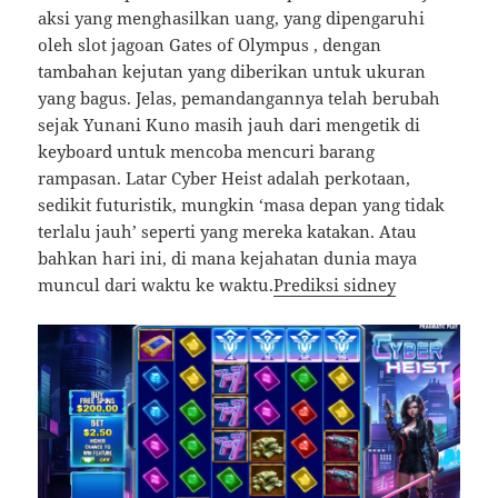
aksi yang menghasilkan uang, yang dipengaruhi
oleh slot jagoan Gates of Olympus , dengan
tambahan kejutan yang diberikan untuk ukuran
yang bagus. Jelas, pemandangannya telah berubah
sejak Yunani Kuno masih jauh dari mengetik di
keyboard untuk mencoba mencuri barang
rampasan. Latar Cyber ​​Heist adalah perkotaan,
sedikit futuristik, mungkin ‘masa depan yang tidak
terlalu jauh’ seperti yang mereka katakan. Atau
bahkan hari ini, di mana kejahatan dunia maya
muncul dari waktu ke waktu.
Prediksi sidney