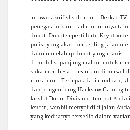
arowanakoifishsale.com
– Berkat TV d
penegak hukum pada umumnya tahu 
donat. Donat seperti batu Kryptonit
polisi yang akan berkeliling jalan me
dahulu melahap donat yang manis – 
di mobil sepanjang malam untuk men
suka membesar-besarkan di masa lal
murahan… Terlepas dari candaan, kli
dan pengembang Hacksaw Gaming tel
ke slot Donut Division , tempat Anda 
lendir, sambil menyelidiki jalan And
yang keduanya tersedia dalam varian