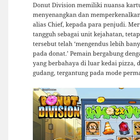
Donut Division memiliki nuansa kart
menyenangkan dan memperkenalkan H
alias Chief, kepada para penjudi. Me
tangguh sebagai unit kejahatan, teta
tersebut telah ‘mengendus lebih ban
pada donat.’ Pemain bergabung dengan
yang berbahaya di luar kedai pizza, d
gudang, tergantung pada mode perm