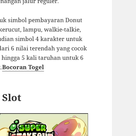
angan jalur reguler.
k simbol pembayaran Donut
kerucut, lampu, walkie-talkie,
udian simbol 4 karakter untuk
ari 6 nilai terendah yang cocok
hingga 5 kali taruhan untuk 6
.
Bocoran Togel
 Slot