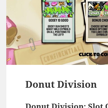
Donut Division
Donut Division: Slot