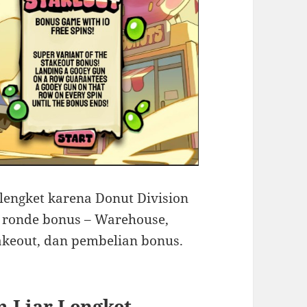
lengket karena Donut Division
4 ronde bonus – Warehouse,
akeout, dan pembelian bonus.
m Liar Lengket