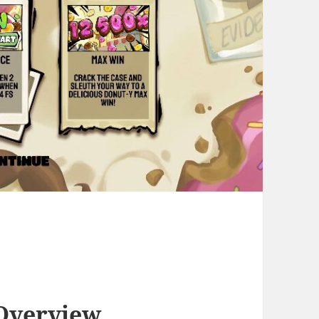
 Overview