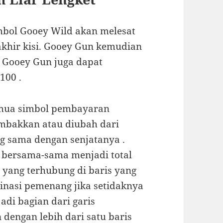
mbol Gooey Wild akan melesat
akhir kisi. Gooey Gun kemudian
 Gooey Gun juga dapat
100 .
emua simbol pembayaran
embakkan atau diubah dari
ng sama dengan senjatanya .
 bersama-sama menjadi total
 yang terhubung di baris yang
binasi pemenang jika setidaknya
adi bagian dari garis
engan lebih dari satu baris