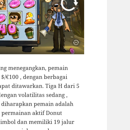
yang menegangkan, pemain
 $/€100 , dengan berbagai
pat ditawarkan. Tiga H dari 5
ngan volatilitas sedang ,
at diharapkan pemain adalah
a permainan aktif Donut
simbol dan memiliki 19 jalur