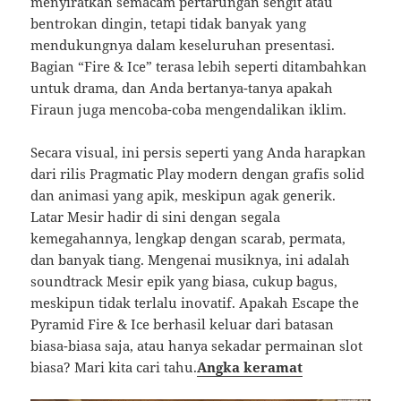
menyiratkan semacam pertarungan sengit atau
bentrokan dingin, tetapi tidak banyak yang
mendukungnya dalam keseluruhan presentasi.
Bagian “Fire & Ice” terasa lebih seperti ditambahkan
untuk drama, dan Anda bertanya-tanya apakah
Firaun juga mencoba-coba mengendalikan iklim.
Secara visual, ini persis seperti yang Anda harapkan
dari rilis Pragmatic Play modern dengan grafis solid
dan animasi yang apik, meskipun agak generik.
Latar Mesir hadir di sini dengan segala
kemegahannya, lengkap dengan scarab, permata,
dan banyak tiang. Mengenai musiknya, ini adalah
soundtrack Mesir epik yang biasa, cukup bagus,
meskipun tidak terlalu inovatif. Apakah Escape the
Pyramid Fire & Ice berhasil keluar dari batasan
biasa-biasa saja, atau hanya sekadar permainan slot
biasa? Mari kita cari tahu.
Angka keramat