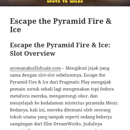
Escape the Pyramid Fire &
Ice
Escape the Pyramid Fire & Ice:
Slot Overview
arowanakoifishsale.com
– Mengikuti jejak yang
sama dengan slot-slot sebelumnya, Escape the
Pyramid Fire & Ice dari Pragmatic Play mengajak
pemain untuk sekali lagi mengenakan topi fedora
metaforis mereka, mengantongi obor, dan
menjelajah ke kedalaman misterius piramida Mesir.
Bedanya, kali ini, mereka ditemani oleh seorang
tokoh utama yang tampak seperti sedang bekerja
sampingan dari film DreamWorks. Judulnya