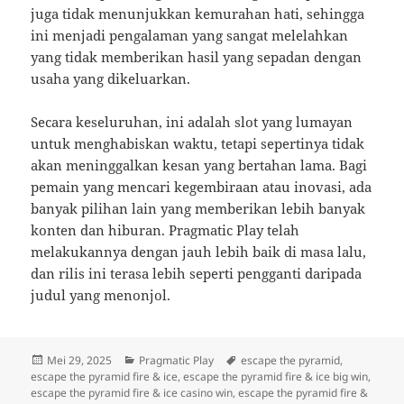
juga tidak menunjukkan kemurahan hati, sehingga
ini menjadi pengalaman yang sangat melelahkan
yang tidak memberikan hasil yang sepadan dengan
usaha yang dikeluarkan.
Secara keseluruhan, ini adalah slot yang lumayan
untuk menghabiskan waktu, tetapi sepertinya tidak
akan meninggalkan kesan yang bertahan lama. Bagi
pemain yang mencari kegembiraan atau inovasi, ada
banyak pilihan lain yang memberikan lebih banyak
konten dan hiburan. Pragmatic Play telah
melakukannya dengan jauh lebih baik di masa lalu,
dan rilis ini terasa lebih seperti pengganti daripada
judul yang menonjol.
Diposkan
Kategori
Tag
Mei 29, 2025
Pragmatic Play
escape the pyramid
,
pada
escape the pyramid fire & ice
,
escape the pyramid fire & ice big win
,
escape the pyramid fire & ice casino win
,
escape the pyramid fire &