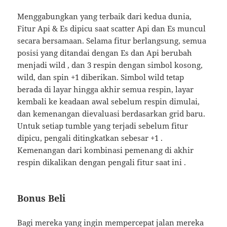
Menggabungkan yang terbaik dari kedua dunia,
Fitur Api & Es dipicu saat scatter Api dan Es muncul
secara bersamaan. Selama fitur berlangsung, semua
posisi yang ditandai dengan Es dan Api berubah
menjadi wild , dan 3 respin dengan simbol kosong,
wild, dan spin +1 diberikan. Simbol wild tetap
berada di layar hingga akhir semua respin, layar
kembali ke keadaan awal sebelum respin dimulai,
dan kemenangan dievaluasi berdasarkan grid baru.
Untuk setiap tumble yang terjadi sebelum fitur
dipicu, pengali ditingkatkan sebesar +1 .
Kemenangan dari kombinasi pemenang di akhir
respin dikalikan dengan pengali fitur saat ini .
Bonus Beli
Bagi mereka yang ingin mempercepat jalan mereka