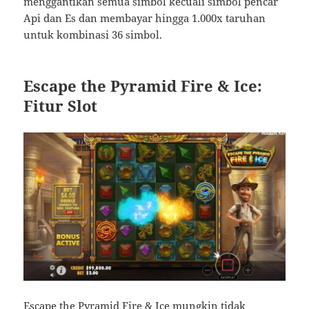
menggantikan semua simbol kecuali simbol pencar
Api dan Es dan membayar hingga 1.000x taruhan
untuk kombinasi 36 simbol.
Escape the Pyramid Fire & Ice:
Fitur Slot
Escape the Pyramid Fire & Ice mungkin tidak