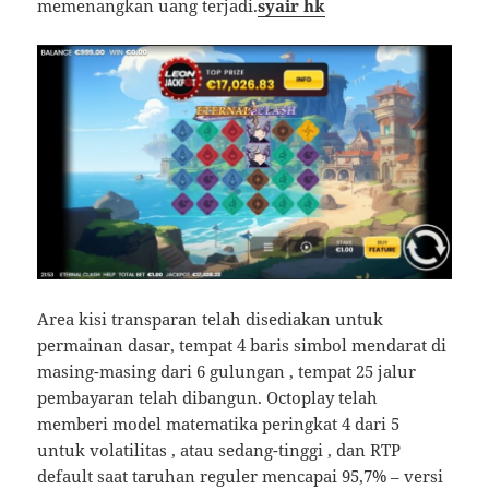
memenangkan uang terjadi.
syair hk
Area kisi transparan telah disediakan untuk
permainan dasar, tempat 4 baris simbol mendarat di
masing-masing dari 6 gulungan , tempat 25 jalur
pembayaran telah dibangun. Octoplay telah
memberi model matematika peringkat 4 dari 5
untuk volatilitas , atau sedang-tinggi , dan RTP
default saat taruhan reguler mencapai 95,7% – versi