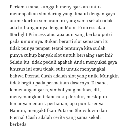
Pertama-tama, sungguh menyegarkan untuk
mendapatkan slot daring yang dibalut dengan gaya
anime kartun semacam ini yang sama sekali tidak
ada hubungannya dengan Moon Princess atau
Starlight Princess atau apa pun yang berbau putri
pada umumnya. Bukan berarti slot semacam itu
tidak punya tempat, tetapi tentunya kita sudah
punya cukup banyak slot untuk bersaing saat ini?
Selain itu, tidak peduli apakah Anda menyukai gaya
khusus ini atau tidak, sulit untuk menyangkal
bahwa Eternal Clash adalah slot yang unik. Mungkin
tidak begitu pada permainan dasarnya. Di sana,
kemenangan garis, simbol yang meluas, dll.,
menyenangkan tetapi cukup teratur, meskipun
temanya menarik perhatian, apa pun fasenya.
Namun, mengaktifkan Putaran Showdown dan
Eternal Clash adalah cerita yang sama sekali
berbeda.