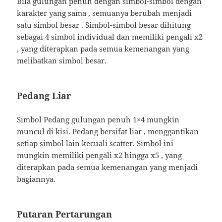
Bila gulungan penuh dengan simbol-simbol dengan
karakter yang sama , semuanya berubah menjadi
satu simbol besar . Simbol-simbol besar dihitung
sebagai 4 simbol individual dan memiliki pengali x2
, yang diterapkan pada semua kemenangan yang
melibatkan simbol besar.
Pedang Liar
Simbol Pedang gulungan penuh 1×4 mungkin
muncul di kisi. Pedang bersifat liar , menggantikan
setiap simbol lain kecuali scatter. Simbol ini
mungkin memiliki pengali x2 hingga x5 , yang
diterapkan pada semua kemenangan yang menjadi
bagiannya.
Putaran Pertarungan