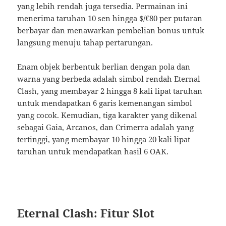
yang lebih rendah juga tersedia. Permainan ini
menerima taruhan 10 sen hingga $/€80 per putaran
berbayar dan menawarkan pembelian bonus untuk
langsung menuju tahap pertarungan.
Enam objek berbentuk berlian dengan pola dan
warna yang berbeda adalah simbol rendah Eternal
Clash, yang membayar 2 hingga 8 kali lipat taruhan
untuk mendapatkan 6 garis kemenangan simbol
yang cocok. Kemudian, tiga karakter yang dikenal
sebagai Gaia, Arcanos, dan Crimerra adalah yang
tertinggi, yang membayar 10 hingga 20 kali lipat
taruhan untuk mendapatkan hasil 6 OAK.
Eternal Clash: Fitur Slot