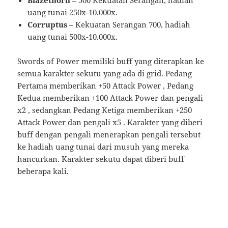
Blazethorn
– 500 Kekuatan Serangan, hadiah
uang tunai 250x-10.000x.
Corruptus
– Kekuatan Serangan 700, hadiah
uang tunai 500x-10.000x.
Swords of Power memiliki buff yang diterapkan ke
semua karakter sekutu yang ada di grid. Pedang
Pertama memberikan +50 Attack Power , Pedang
Kedua memberikan +100 Attack Power dan pengali
x2 , sedangkan Pedang Ketiga memberikan +250
Attack Power dan pengali x5 . Karakter yang diberi
buff dengan pengali menerapkan pengali tersebut
ke hadiah uang tunai dari musuh yang mereka
hancurkan. Karakter sekutu dapat diberi buff
beberapa kali.