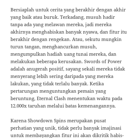
Bersiaplah untuk cerita yang berakhir dengan akhir
yang baik atau buruk. Terkadang, musuh hadir
tanpa ada yang melawan mereka, jadi mereka
akhirnya menghabiskan banyak nyawa, dan fitur itu
berakhir dengan rengekan. Atau, sekutu mungkin
turun tangan, menghancurkan musuh,
mengumpulkan hadiah uang tunai mereka, dan
melakukan beberapa kerusakan. Swords of Power
adalah anugerah positif, sayang sekali mereka tidak
menyerang lebih sering daripada yang mereka
lakukan, yang tidak terlalu banyak. Ketika
pertarungan menguntungkan pemain yang
beruntung, Eternal Clash menentukan waktu pada
12.000x taruhan melalui batas kemenangannya.
Karena Showdown Spins merupakan pusat
perhatian yang unik, tidak perlu banyak imajinasi
untuk membayangkan fitur ini akan dikritik habis-