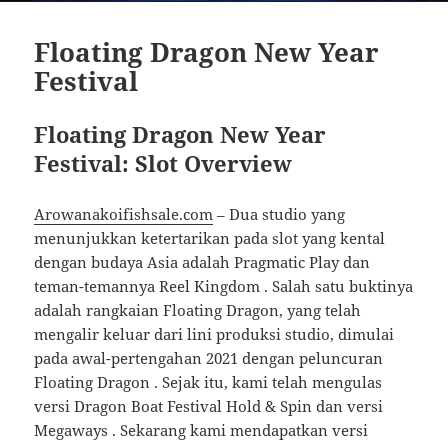
Floating Dragon New Year
Festival
Floating Dragon New Year
Festival: Slot Overview
Arowanakoifishsale.com
– Dua studio yang
menunjukkan ketertarikan pada slot yang kental
dengan budaya Asia adalah Pragmatic Play dan
teman-temannya Reel Kingdom . Salah satu buktinya
adalah rangkaian Floating Dragon, yang telah
mengalir keluar dari lini produksi studio, dimulai
pada awal-pertengahan 2021 dengan peluncuran
Floating Dragon . Sejak itu, kami telah mengulas
versi Dragon Boat Festival Hold & Spin dan versi
Megaways . Sekarang kami mendapatkan versi