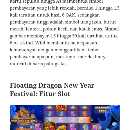
kartu sepuluh hingga As membentuk simbol
pembayaran yang lebih rendah, bernilai 1 hingga 1,5
kali taruhan untuk hasil 6 OAK, sedangkan
pembayaran tinggi adalah simbol uang ikan, huruf
merah, lentera, pohon kecil, dan katak emas. Simbol
gambar membayar 1,5 hingga 50 kali taruhan untuk
6-of-a-kind. Wild membantu menciptakan
kemenangan dengan menggantikan simbol
pembayaran apa pun, meskipun mereka hanya
muncul di baris paling atas .
Floating Dragon New Year
Festival: Fitur Slot