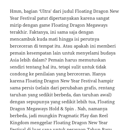
Hmm, bagian ‘Ultra’ dari judul Floating Dragon New
Year Festival patut dipertanyakan karena sangat
mirip dengan game Floating Dragon Megaways
terakhir. Faktanya, ini sama saja dengan
mencambuk kuda mati hingga isi perutnya
berceceran di tempat itu. Atau apakah ini memberi
pemain kesempatan lain untuk menyelami budaya
Asia lebih dalam? Pemain harus memutuskan
sendiri tentang hal itu, tetapi sulit untuk tidak
condong ke penilaian yang berceceran. Hanya
karena Floating Dragon New Year Festival hampir
sama persis (selain dari perubahan grafis, rentang
taruhan yang sedikit berbeda, dan taruhan awal)
dengan sepupunya yang sedikit lebih tua, Floating
Dragon Megaways Hold & Spin . Nah, namanya
berbeda, jadi mungkin Pragmatic Play dan Reel
Kingdom menggelar Floating Dragon New Year
Festival di luar sana untuk perayaan Tahun Baru