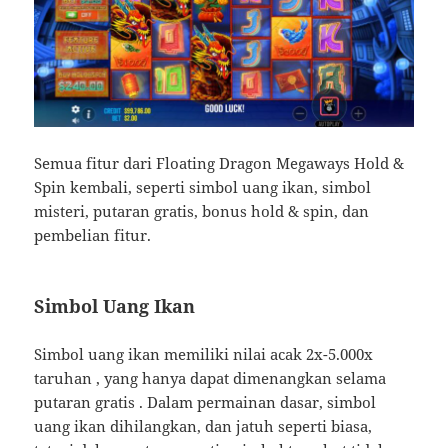
Semua fitur dari Floating Dragon Megaways Hold &
Spin kembali, seperti simbol uang ikan, simbol
misteri, putaran gratis, bonus hold & spin, dan
pembelian fitur.
Simbol Uang Ikan
Simbol uang ikan memiliki nilai acak 2x-5.000x
taruhan , yang hanya dapat dimenangkan selama
putaran gratis . Dalam permainan dasar, simbol
uang ikan dihilangkan, dan jatuh seperti biasa,