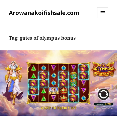
Arowanakoifishsale.com
MENU
DAN
WIDGET
Tag:
gates of olympus bonus