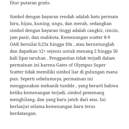
fitur putaran gratis.
Simbol dengan bayaran rendah adalah batu permata
biru, hijau, kuning, ungu, dan merah, sedangkan
simbol dengan bayaran tinggi adalah cangkir, cincin,
jam pasir, dan mahkota. Kemenangan scatter 8-9
OAK bernilai 0,25x hingga 10x , atau beruntunglah
dan dapatkan 12+ sejenis untuk menang 2 hingga 50
kali lipat taruhan . Penggantian tidak terjadi dalam
permainan ini karena Gates of Olympus Super
Scatter tidak memiliki simbol liar di gulungan mana
pun. Seperti sebelumnya, permainan ini
menggunakan mekanik tumble , yang berarti bahwa
ketika kemenangan terjadi, simbol pemenang
menghilang, dan yang baru jatuh dari atas. Ini
berlanjut selama kemenangan baru terus
berdatangan.