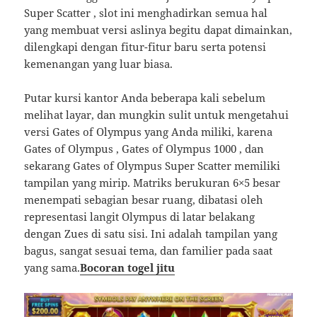
Super Scatter , slot ini menghadirkan semua hal
yang membuat versi aslinya begitu dapat dimainkan,
dilengkapi dengan fitur-fitur baru serta potensi
kemenangan yang luar biasa.
Putar kursi kantor Anda beberapa kali sebelum
melihat layar, dan mungkin sulit untuk mengetahui
versi Gates of Olympus yang Anda miliki, karena
Gates of Olympus , Gates of Olympus 1000 , dan
sekarang Gates of Olympus Super Scatter memiliki
tampilan yang mirip. Matriks berukuran 6×5 besar
menempati sebagian besar ruang, dibatasi oleh
representasi langit Olympus di latar belakang
dengan Zues di satu sisi. Ini adalah tampilan yang
bagus, sangat sesuai tema, dan familier pada saat
yang sama.
Bocoran togel jitu