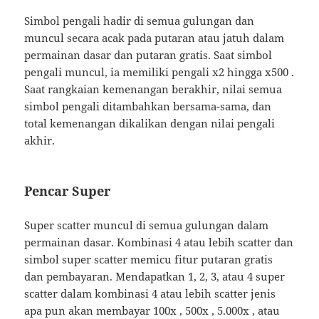
Simbol pengali hadir di semua gulungan dan
muncul secara acak pada putaran atau jatuh dalam
permainan dasar dan putaran gratis. Saat simbol
pengali muncul, ia memiliki pengali x2 hingga x500 .
Saat rangkaian kemenangan berakhir, nilai semua
simbol pengali ditambahkan bersama-sama, dan
total kemenangan dikalikan dengan nilai pengali
akhir.
Pencar Super
Super scatter muncul di semua gulungan dalam
permainan dasar. Kombinasi 4 atau lebih scatter dan
simbol super scatter memicu fitur putaran gratis
dan pembayaran. Mendapatkan 1, 2, 3, atau 4 super
scatter dalam kombinasi 4 atau lebih scatter jenis
apa pun akan membayar 100x , 500x , 5.000x , atau