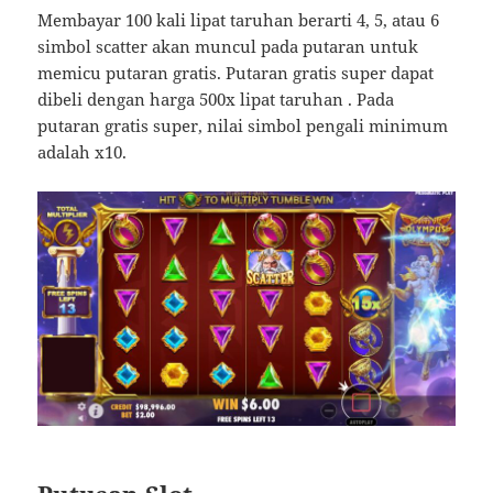
Membayar 100 kali lipat taruhan berarti 4, 5, atau 6
simbol scatter akan muncul pada putaran untuk
memicu putaran gratis. Putaran gratis super dapat
dibeli dengan harga 500x lipat taruhan . Pada
putaran gratis super, nilai simbol pengali minimum
adalah x10.