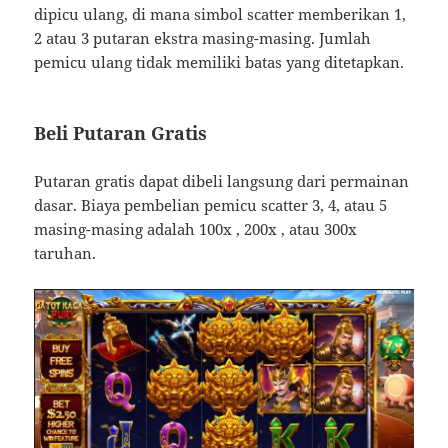
dipicu ulang, di mana simbol scatter memberikan 1,
2 atau 3 putaran ekstra masing-masing. Jumlah
pemicu ulang tidak memiliki batas yang ditetapkan.
Beli Putaran Gratis
Putaran gratis dapat dibeli langsung dari permainan
dasar. Biaya pembelian pemicu scatter 3, 4, atau 5
masing-masing adalah 100x , 200x , atau 300x
taruhan.