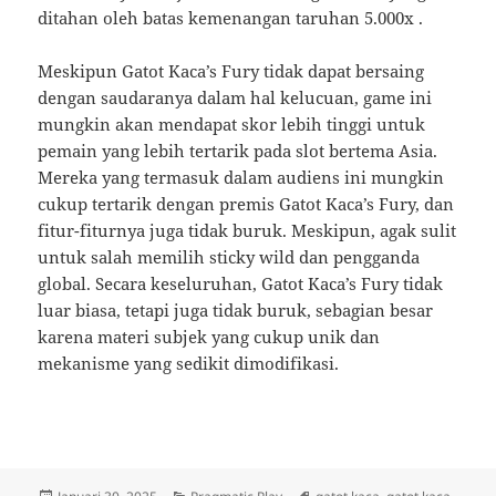
ditahan oleh batas kemenangan taruhan 5.000x .
Meskipun Gatot Kaca’s Fury tidak dapat bersaing
dengan saudaranya dalam hal kelucuan, game ini
mungkin akan mendapat skor lebih tinggi untuk
pemain yang lebih tertarik pada slot bertema Asia.
Mereka yang termasuk dalam audiens ini mungkin
cukup tertarik dengan premis Gatot Kaca’s Fury, dan
fitur-fiturnya juga tidak buruk. Meskipun, agak sulit
untuk salah memilih sticky wild dan pengganda
global. Secara keseluruhan, Gatot Kaca’s Fury tidak
luar biasa, tetapi juga tidak buruk, sebagian besar
karena materi subjek yang cukup unik dan
mekanisme yang sedikit dimodifikasi.
Diposkan
Kategori
Tag