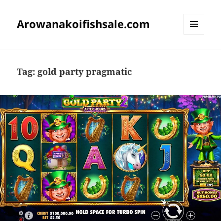
Arowanakoifishsale.com
MENU
DAN
WIDGET
Tag:
gold party pragmatic