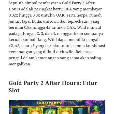
Sepuluh simbol pembayaran Gold Party 2 After
Hours adalah peringkat kartu 10-A yang membayar
0,32x hingga 0,8x untuk 5 OAK, serta harpa, rumah
jamur, tapal kuda, unicorn, dan leprechaun, yang
bernilai 0,8x hingga 4x untuk 5 OAK. Wild muncul
pada gulungan 2, 3, dan 4, menggantikan semuanya
kecuali simbol Uang. Wild dapat memiliki pengali
x2, x3, atau x5 yang berlaku untuk semua kombinasi
kemenangan yang diikuti oleh wild. Beberapa
pengali dalam kemenangan yang sama akan saling
mengalikan.
Gold Party 2 After Hours: Fitur
Slot