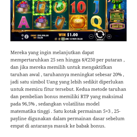
Mereka yang ingin melanjutkan dapat
mempertaruhkan 25 sen hingga $/€250 per putaran ,
dan jika mereka memilih untuk mengaktifkan
taruhan awal , taruhannya meningkat sebesar 20% ,
jadi satu simbol Uang yang lebih sedikit diperlukan
untuk memicu fitur tersebut. Kedua metode taruhan
dan pembelian bonus memiliki RTP yang maksimal
pada 96,5% , sedangkan volatilitas model
matematika tinggi . Satu kotak permainan 5×3 , 25-
payline digunakan dalam permainan dasar sebelum
empat di antaranya masuk ke babak bonus.