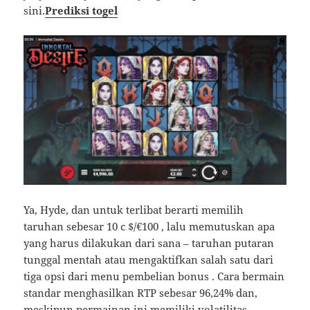
sini.
Prediksi togel
Ya, Hyde, dan untuk terlibat berarti memilih
taruhan sebesar 10 c $/€100 , lalu memutuskan apa
yang harus dilakukan dari sana – taruhan putaran
tunggal mentah atau mengaktifkan salah satu dari
tiga opsi dari menu pembelian bonus . Cara bermain
standar menghasilkan RTP sebesar 96,24% dan,
meskipun permainan ini memiliki volatilitas