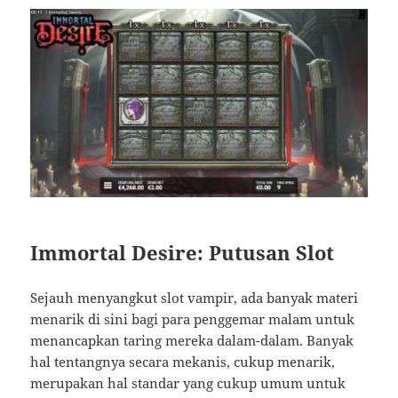
Immortal Desire
: Putusan Slot
Sejauh menyangkut slot vampir, ada banyak materi
menarik di sini bagi para penggemar malam untuk
menancapkan taring mereka dalam-dalam. Banyak
hal tentangnya secara mekanis, cukup menarik,
merupakan hal standar yang cukup umum untuk