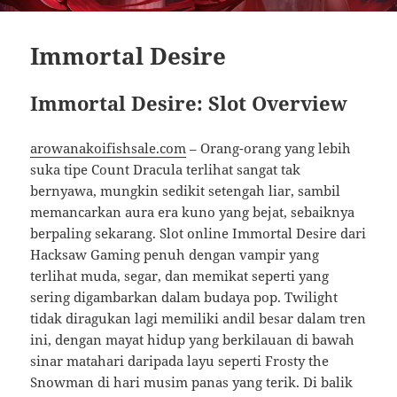
Immortal Desire
Immortal Desire: Slot Overview
arowanakoifishsale.com
– Orang-orang yang lebih
suka tipe Count Dracula terlihat sangat tak
bernyawa, mungkin sedikit setengah liar, sambil
memancarkan aura era kuno yang bejat, sebaiknya
berpaling sekarang. Slot online Immortal Desire dari
Hacksaw Gaming penuh dengan vampir yang
terlihat muda, segar, dan memikat seperti yang
sering digambarkan dalam budaya pop. Twilight
tidak diragukan lagi memiliki andil besar dalam tren
ini, dengan mayat hidup yang berkilauan di bawah
sinar matahari daripada layu seperti Frosty the
Snowman di hari musim panas yang terik. Di balik