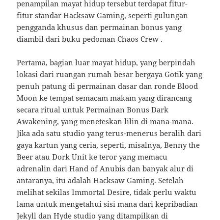
penampilan mayat hidup tersebut terdapat fitur-
fitur standar Hacksaw Gaming, seperti gulungan
pengganda khusus dan permainan bonus yang
diambil dari buku pedoman Chaos Crew .
Pertama, bagian luar mayat hidup, yang berpindah
lokasi dari ruangan rumah besar bergaya Gotik yang
penuh patung di permainan dasar dan ronde Blood
Moon ke tempat semacam makam yang dirancang
secara ritual untuk Permainan Bonus Dark
Awakening, yang meneteskan lilin di mana-mana.
Jika ada satu studio yang terus-menerus beralih dari
gaya kartun yang ceria, seperti, misalnya, Benny the
Beer atau Dork Unit ke teror yang memacu
adrenalin dari Hand of Anubis dan banyak alur di
antaranya, itu adalah Hacksaw Gaming. Setelah
melihat sekilas Immortal Desire, tidak perlu waktu
lama untuk mengetahui sisi mana dari kepribadian
Jekyll dan Hyde studio yang ditampilkan di