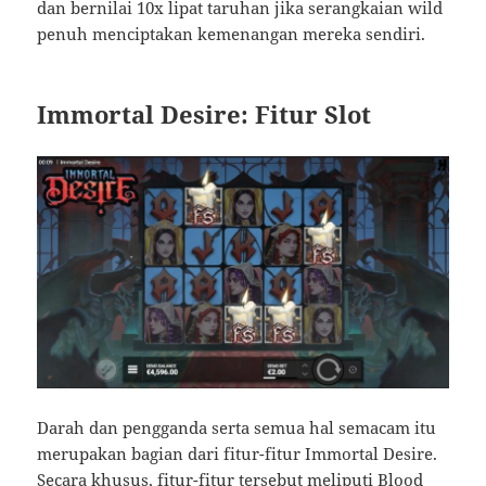
dan bernilai 10x lipat taruhan jika serangkaian wild
penuh menciptakan kemenangan mereka sendiri.
Immortal Desire: Fitur Slot
Darah dan pengganda serta semua hal semacam itu
merupakan bagian dari fitur-fitur Immortal Desire.
Secara khusus, fitur-fitur tersebut meliputi Blood