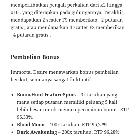
memperlihatkan pengali perkalian dari x2 hingga
x10 , yang diterapkan pada gulungannya. Terakhir,
mendapatkan 2 scatter FS memberikan +2 putaran
gratis , atau mendapatkan 3 scatter FS memberikan
+4 putaran gratis .
Pembelian Bonus
Immortal Desire menawarkan bonus pembelian
berikut, semuanya sangat fluktuatif:
BonusHunt FeatureSpins
– 3x taruhan yang
mana setiap putaran memiliki peluang 5 kali
lebih besar untuk memicu permainan bonus. RTP
96,33%.
Blood Moon
– 100x taruhan. RTP 96,27%.
Dark Awakening
– 200x taruhan. RTP 96,28%.