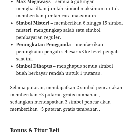
Max Megaways
– semua 6 gulungan
menghasilkan jumlah simbol maksimum untuk
memberikan jumlah cara maksimum.
Simbol Misteri
– memberikan 6 hingga 15 simbol
misteri, mengungkap salah satu simbol
pembayaran reguler.
Peningkatan Pengganda
– memberikan
peningkatan pengali sebesar x3 ke level pengali
saat ini.
Simbol Dihapus
– menghapus semua simbol
buah berbayar rendah untuk 1 putaran.
Selama putaran, mendapatkan 2 simbol pencar akan
memberikan +3 putaran gratis tambahan ,
sedangkan mendapatkan 3 simbol pencar akan
memberikan +5 putaran gratis tambahan .
Bonus & Fitur Beli