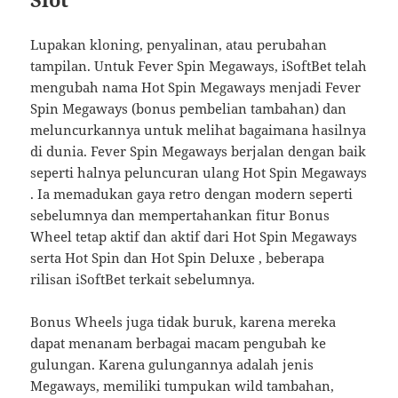
Lupakan kloning, penyalinan, atau perubahan
tampilan. Untuk Fever Spin Megaways, iSoftBet telah
mengubah nama Hot Spin Megaways menjadi Fever
Spin Megaways (bonus pembelian tambahan) dan
meluncurkannya untuk melihat bagaimana hasilnya
di dunia. Fever Spin Megaways berjalan dengan baik
seperti halnya peluncuran ulang Hot Spin Megaways
. Ia memadukan gaya retro dengan modern seperti
sebelumnya dan mempertahankan fitur Bonus
Wheel tetap aktif dan aktif dari Hot Spin Megaways
serta Hot Spin dan Hot Spin Deluxe , beberapa
rilisan iSoftBet terkait sebelumnya.
Bonus Wheels juga tidak buruk, karena mereka
dapat menanam berbagai macam pengubah ke
gulungan. Karena gulungannya adalah jenis
Megaways, memiliki tumpukan wild tambahan,