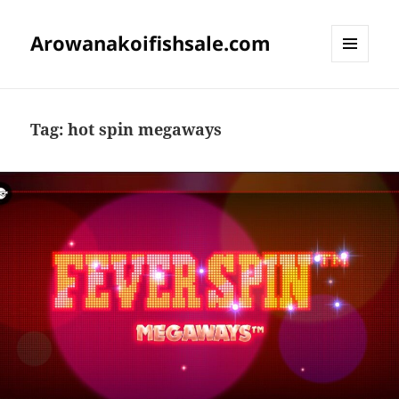
Arowanakoifishsale.com
MENU
DAN
WIDGET
Tag:
hot spin megaways