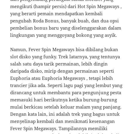
mengikuti (hampir persis) dari Hot Spin Megaways ,
yang berarti pemain mendapatkan kembali
pengubah Roda Bonus, banyak buah, dan dua opsi
pembelian bonus baru yang diselenggarakan dalam
lingkungan yang menggoyang bokong yang asyik.
Namun, Fever Spin Megaways bisa dibilang bukan
slot disko yang funky. Trek latarnya, yang tentunya
salah satu daya tarik permainan, lebih dingin
daripada disko, mirip dengan permainan seperti
Euphoria atau Euphoria Megaways , tetapi lebih
trancier jika ada. Seperti lagu pagi yang lembut yang
dirancang untuk membantu para pengunjung pesta
memasuki hari berikutnya ketika burung-burung
mulai berkicau setelah keluar malam yang panjang.
Dengan kata lain, ini adalah trek yang bagus untuk
menyelinap kembali dan menikmati kesenangan
Fever Spin Megaways. Tampilannya memiliki