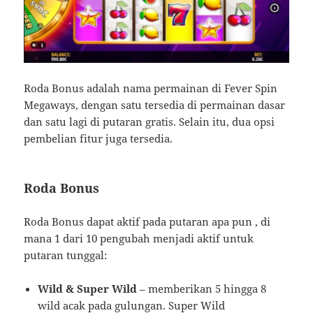
Roda Bonus adalah nama permainan di Fever Spin
Megaways, dengan satu tersedia di permainan dasar
dan satu lagi di putaran gratis. Selain itu, dua opsi
pembelian fitur juga tersedia.
Roda Bonus
Roda Bonus dapat aktif pada putaran apa pun , di
mana 1 dari 10 pengubah menjadi aktif untuk
putaran tunggal:
Wild & Super Wild
– memberikan 5 hingga 8
wild acak pada gulungan. Super Wild