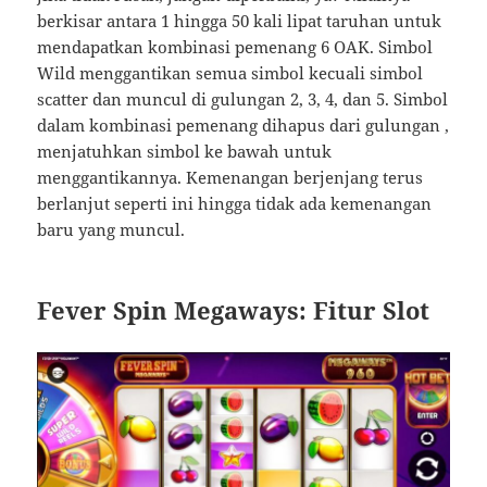
berkisar antara 1 hingga 50 kali lipat taruhan untuk
mendapatkan kombinasi pemenang 6 OAK. Simbol
Wild menggantikan semua simbol kecuali simbol
scatter dan muncul di gulungan 2, 3, 4, dan 5. Simbol
dalam kombinasi pemenang dihapus dari gulungan ,
menjatuhkan simbol ke bawah untuk
menggantikannya. Kemenangan berjenjang terus
berlanjut seperti ini hingga tidak ada kemenangan
baru yang muncul.
Fever Spin Megaways: Fitur Slot