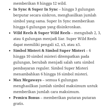
memberikan 8 hingga 12 wild.
In Sync & Super In Sync
– hingga 3 gulungan
berputar secara sinkron, menghasilkan jumlah
simbol yang sama. Super In Sync memberikan
hingga 6 gulungan yang disinkronkan.
Wild Reels & Super Wild Reels
– mengubah 2, 3,
atau 4 gulungan menjadi liar. Super Wild Reels
dapat memiliki pengali x2, x3, atau x5.
Simbol Misteri & Simbol Super Misteri
– 6
hingga 10 simbol misteri ditempatkan pada
gulungan, berubah menjadi salah satu simbol
pembayaran reguler. Simbol Super Misteri
menambahkan 6 hingga 16 simbol misteri.
Max Megaways
– semua 6 gulungan
menghasilkan jumlah simbol maksimum untuk
memberikan jumlah cara maksimum.
Pemicu Bonus
– memberikan putaran putaran
gratis.