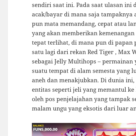
sendiri saat ini. Pada saat ulasan ini
acak/bayar di mana saja tampaknya
pun mata memandang, cepat atau la
yang akan memberikan kemenangan 
tepat terlihat, di mana pun di papan
satu lagi dari rekan Red Tiger , Max
sebagai Jelly Multihops – permainan 
suatu tempat di alam semesta yang l
aneh dan menakjubkan. Di dunia ini
entitas seperti jeli yang memantul ke
oleh pos penjelajahan yang tampak se
malam ungu yang eksotis dari luar a