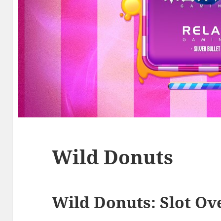
Wild Donuts
Wild Donuts
: Slot O