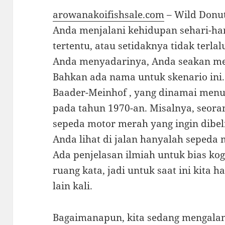
arowanakoifishsale.com
– Wild Donu
Anda menjalani kehidupan sehari-har
tertentu, atau setidaknya tidak terla
Anda menyadarinya, Anda seakan me
Bahkan ada nama untuk skenario in
Baader-Meinhof , yang dinamai menur
pada tahun 1970-an. Misalnya, seora
sepeda motor merah yang ingin dibelin
Anda lihat di jalan hanyalah seped
Ada penjelasan ilmiah untuk bias kogn
ruang kata, jadi untuk saat ini kita
lain kali.
Bagaimanapun, kita sedang mengala