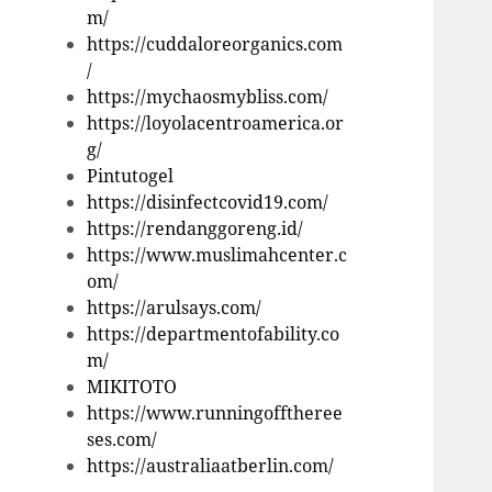
m/
https://cuddaloreorganics.com
/
https://mychaosmybliss.com/
https://loyolacentroamerica.or
g/
Pintutogel
https://disinfectcovid19.com/
https://rendanggoreng.id/
https://www.muslimahcenter.c
om/
https://arulsays.com/
https://departmentofability.co
m/
MIKITOTO
https://www.runningofftheree
ses.com/
https://australiaatberlin.com/