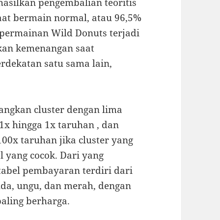
ghasilkan pengembalian teoritis
aat bermain normal, atau 96,5%
 permainan Wild Donuts terjadi
kan kemenangan saat
rdekatan satu sama lain,
angkan cluster dengan lima
x hingga 1x taruhan , dan
00x taruhan jika cluster yang
l yang cocok. Dari yang
 tabel pembayaran terdiri dari
uda, ungu, dan merah, dengan
paling berharga.