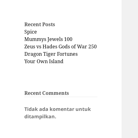
Recent Posts
Spice
Mummys Jewels 100
Zeus vs Hades Gods of War 250
Dragon Tiger Fortunes
Your Own Island
Recent Comments
Tidak ada komentar untuk
ditampilkan.