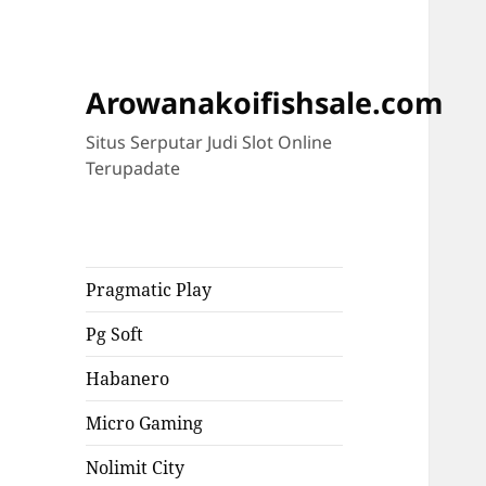
Arowanakoifishsale.com
Situs Serputar Judi Slot Online
Terupadate
Pragmatic Play
Pg Soft
Habanero
Micro Gaming
Nolimit City