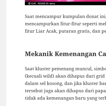
Saat mencampur kumpulan donat ini
mencampurkan fitur-fitur seperti mek
fitur Liar Acak, putaran gratis, dan 
Mekanik Kemenangan Ca
Saat kluster pemenang muncul, simbol
(kecuali wild) akan dihapus dari grid
dalam sel kosong, dan jika kluster bar
tersebut juga akan dihapus dari papa
tidak ada kemenangan baru yang ter