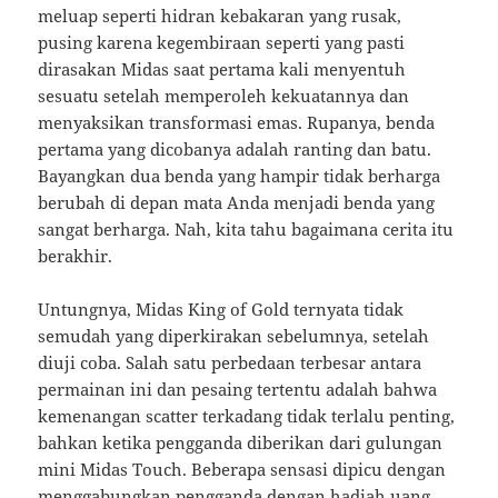
meluap seperti hidran kebakaran yang rusak,
pusing karena kegembiraan seperti yang pasti
dirasakan Midas saat pertama kali menyentuh
sesuatu setelah memperoleh kekuatannya dan
menyaksikan transformasi emas. Rupanya, benda
pertama yang dicobanya adalah ranting dan batu.
Bayangkan dua benda yang hampir tidak berharga
berubah di depan mata Anda menjadi benda yang
sangat berharga. Nah, kita tahu bagaimana cerita itu
berakhir.
Untungnya, Midas King of Gold ternyata tidak
semudah yang diperkirakan sebelumnya, setelah
diuji coba. Salah satu perbedaan terbesar antara
permainan ini dan pesaing tertentu adalah bahwa
kemenangan scatter terkadang tidak terlalu penting,
bahkan ketika pengganda diberikan dari gulungan
mini Midas Touch. Beberapa sensasi dipicu dengan
menggabungkan pengganda dengan hadiah uang