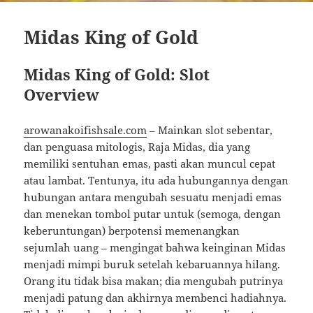
Midas King of Gold
Midas King of Gold: Slot
Overview
arowanakoifishsale.com
– Mainkan slot sebentar,
dan penguasa mitologis, Raja Midas, dia yang
memiliki sentuhan emas, pasti akan muncul cepat
atau lambat. Tentunya, itu ada hubungannya dengan
hubungan antara mengubah sesuatu menjadi emas
dan menekan tombol putar untuk (semoga, dengan
keberuntungan) berpotensi memenangkan
sejumlah uang – mengingat bahwa keinginan Midas
menjadi mimpi buruk setelah kebaruannya hilang.
Orang itu tidak bisa makan; dia mengubah putrinya
menjadi patung dan akhirnya membenci hadiahnya.