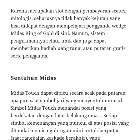
Karena merupakan slot dengan pembayaran scatter
mitologis, seharusnya tidak banyak kejutan yang
bisa didapat dengan mempelajari pengganda wedge
Midas King of Gold di sini. Namun, sistem
pengirimannya relatif unik dan juga dapat
memberikan hadiah uang tunai atau putaran gratis
serta pengganda.
Sentuhan Midas
Midas Touch dapat dipicu secara acak pada putaran
apa pun saat simbol jari yang menyentuh muncul.
Simbol Midas Touch menandai posisi yang
berdekatan dengan latar belakang emas . Setiap
simbol kemenangan yang muncul di atas posisi yang
ditandai memicu gulungan mini untuk berputar
(saat rangkaian kaskade berakhir), yang