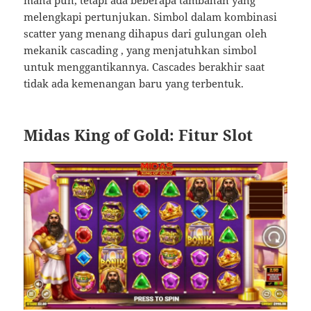
melengkapi pertunjukan. Simbol dalam kombinasi
scatter yang menang dihapus dari gulungan oleh
mekanik cascading , yang menjatuhkan simbol
untuk menggantikannya. Cascades berakhir saat
tidak ada kemenangan baru yang terbentuk.
Midas King of Gold: Fitur Slot