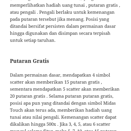
memperlihatkan hadiah uang tunai , putaran gratis ,
atau pengali . Pengali berlaku untuk kemenangan
pada putaran tersebut jika menang. Posisi yang
ditandai bersifat persisten dalam permainan dasar
hingga digunakan dan disimpan secara terpisah
untuk setiap taruhan.
Putaran Gratis
Dalam permainan dasar, mendapatkan 4 simbol
scatter akan memberikan 15 putaran gratis ,
sementara mendapatkan 5 scatter akan memberikan
20 putaran gratis . Selama putaran putaran gratis,
posisi apa pun yang ditandai dengan simbol Midas
Touch akan terus ada, memberikan hadiah uang
tunai atau nilai pengali. Kemenangan scatter dapat
dikalikan hingga 500x . Jika 3, 4, 5, atau 6 scatter
muncul selama fitur, maka 5, 7, 10, atau 15 putaran