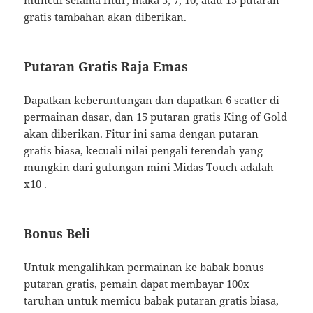
gratis tambahan akan diberikan.
Putaran Gratis Raja Emas
Dapatkan keberuntungan dan dapatkan 6 scatter di
permainan dasar, dan 15 putaran gratis King of Gold
akan diberikan. Fitur ini sama dengan putaran
gratis biasa, kecuali nilai pengali terendah yang
mungkin dari gulungan mini Midas Touch adalah
x10 .
Bonus Beli
Untuk mengalihkan permainan ke babak bonus
putaran gratis, pemain dapat membayar 100x
taruhan untuk memicu babak putaran gratis biasa,