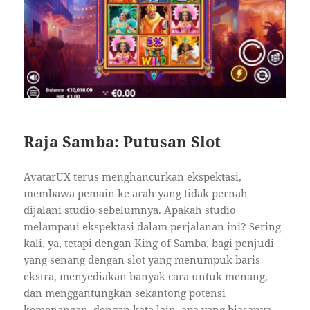
Raja Samba: Putusan Slot
AvatarUX terus menghancurkan ekspektasi,
membawa pemain ke arah yang tidak pernah
dijalani studio sebelumnya. Apakah studio
melampaui ekspektasi dalam perjalanan ini? Sering
kali, ya, tetapi dengan King of Samba, bagi penjudi
yang senang dengan slot yang menumpuk baris
ekstra, menyediakan banyak cara untuk menang,
dan menggantungkan sekantong potensi
kemenangan, dengan kata lain, apa yang biasanya