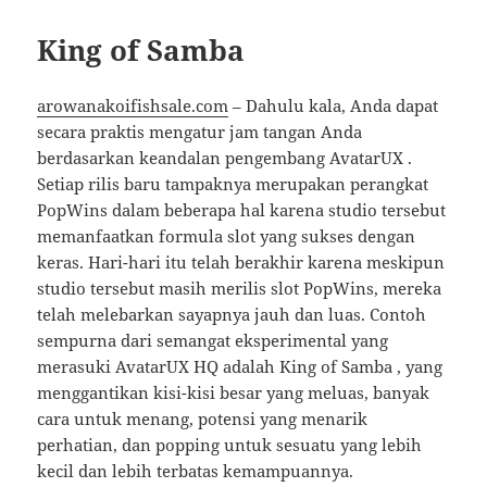
King of Samba
arowanakoifishsale.com
– Dahulu kala, Anda dapat
secara praktis mengatur jam tangan Anda
berdasarkan keandalan pengembang AvatarUX .
Setiap rilis baru tampaknya merupakan perangkat
PopWins dalam beberapa hal karena studio tersebut
memanfaatkan formula slot yang sukses dengan
keras. Hari-hari itu telah berakhir karena meskipun
studio tersebut masih merilis slot PopWins, mereka
telah melebarkan sayapnya jauh dan luas. Contoh
sempurna dari semangat eksperimental yang
merasuki AvatarUX HQ adalah King of Samba , yang
menggantikan kisi-kisi besar yang meluas, banyak
cara untuk menang, potensi yang menarik
perhatian, dan popping untuk sesuatu yang lebih
kecil dan lebih terbatas kemampuannya.