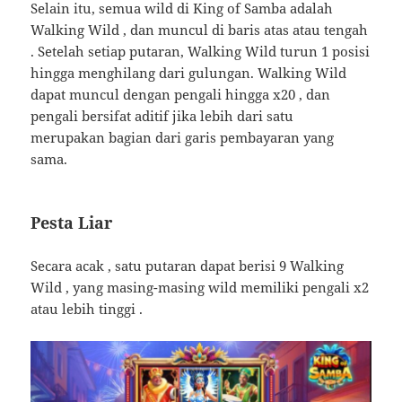
Selain itu, semua wild di King of Samba adalah
Walking Wild , dan muncul di baris atas atau tengah
. Setelah setiap putaran, Walking Wild turun 1 posisi
hingga menghilang dari gulungan. Walking Wild
dapat muncul dengan pengali hingga x20 , dan
pengali bersifat aditif jika lebih dari satu
merupakan bagian dari garis pembayaran yang
sama.
Pesta Liar
Secara acak , satu putaran dapat berisi 9 Walking
Wild , yang masing-masing wild memiliki pengali x2
atau lebih tinggi .