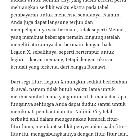
meluangkan sedikit waktu ekstra pada tabel
pembayaran untuk mencerna semuanya. Namun,
Anda juga dapat langsung terjun dan
mempelajarinya saat bermain, tidak seperti Mental ,
yang membuat beberapa pemain bingung setelah
meneliti aturannya dan bermain dengan baik.
Legion X, sebaliknya, seperti bertempur untuk
legiun – kacau memang, tetapi dengan ukuran
kendali yang terkenal dari bangsa Romawi.
Dari segi fitur, Legion X mungkin sedikit berlebihan
di awal, namun tidak butuh waktu lama untuk
melihat simbol mana yang muncul di mana dan apa
fungsinya sehingga Anda dapat duduk santai untuk
menikmati pembantaian itu. Nolimit City telah
terbukti ahli dalam menggunakan kembali fitur-
fitur lama, membuat sedikit penyesuaian pada fitur-
fitur itu, menggabungkannya dengan fitur-fitur lain,