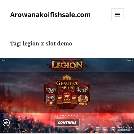
Arowanakoifishsale.com
MENU
DAN
WIDGET
Tag:
legion x slot demo