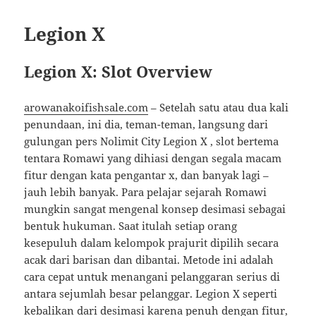
Legion X
Legion X: Slot Overview
arowanakoifishsale.com
– Setelah satu atau dua kali
penundaan, ini dia, teman-teman, langsung dari
gulungan pers Nolimit City Legion X , slot bertema
tentara Romawi yang dihiasi dengan segala macam
fitur dengan kata pengantar x, dan banyak lagi –
jauh lebih banyak. Para pelajar sejarah Romawi
mungkin sangat mengenal konsep desimasi sebagai
bentuk hukuman. Saat itulah setiap orang
kesepuluh dalam kelompok prajurit dipilih secara
acak dari barisan dan dibantai. Metode ini adalah
cara cepat untuk menangani pelanggaran serius di
antara sejumlah besar pelanggar. Legion X seperti
kebalikan dari desimasi karena penuh dengan fitur,