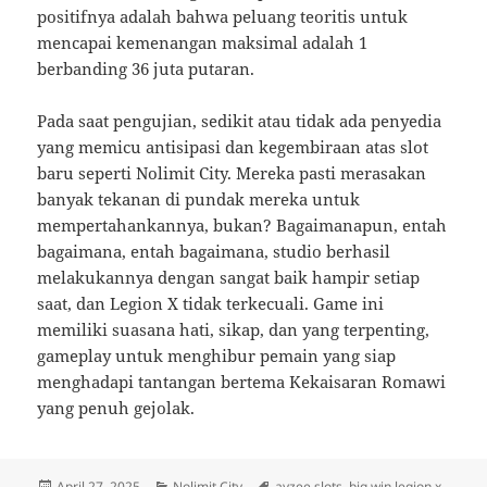
positifnya adalah bahwa peluang teoritis untuk
mencapai kemenangan maksimal adalah 1
berbanding 36 juta putaran.
Pada saat pengujian, sedikit atau tidak ada penyedia
yang memicu antisipasi dan kegembiraan atas slot
baru seperti Nolimit City. Mereka pasti merasakan
banyak tekanan di pundak mereka untuk
mempertahankannya, bukan? Bagaimanapun, entah
bagaimana, entah bagaimana, studio berhasil
melakukannya dengan sangat baik hampir setiap
saat, dan Legion X tidak terkecuali. Game ini
memiliki suasana hati, sikap, dan yang terpenting,
gameplay untuk menghibur pemain yang siap
menghadapi tantangan bertema Kekaisaran Romawi
yang penuh gejolak.
Diposkan
Kategori
Tag
April 27, 2025
Nolimit City
ayzee slots
,
big win legion x