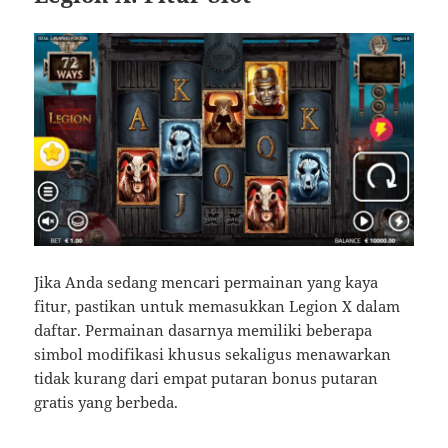
Jika Anda sedang mencari permainan yang kaya
fitur, pastikan untuk memasukkan Legion X dalam
daftar. Permainan dasarnya memiliki beberapa
simbol modifikasi khusus sekaligus menawarkan
tidak kurang dari empat putaran bonus putaran
gratis yang berbeda.