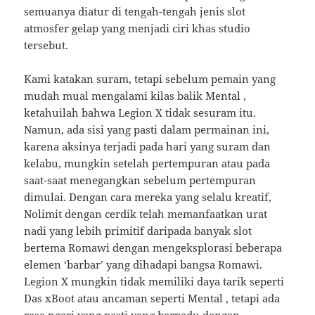
semuanya diatur di tengah-tengah jenis slot
atmosfer gelap yang menjadi ciri khas studio
tersebut.
Kami katakan suram, tetapi sebelum pemain yang
mudah mual mengalami kilas balik Mental ,
ketahuilah bahwa Legion X tidak sesuram itu.
Namun, ada sisi yang pasti dalam permainan ini,
karena aksinya terjadi pada hari yang suram dan
kelabu, mungkin setelah pertempuran atau pada
saat-saat menegangkan sebelum pertempuran
dimulai. Dengan cara mereka yang selalu kreatif,
Nolimit dengan cerdik telah memanfaatkan urat
nadi yang lebih primitif daripada banyak slot
bertema Romawi dengan mengeksplorasi beberapa
elemen ‘barbar’ yang dihadapi bangsa Romawi.
Legion X mungkin tidak memiliki daya tarik seperti
Das xBoot atau ancaman seperti Mental , tetapi ada
rasa ngeri yang pasti yang berpadu dengan