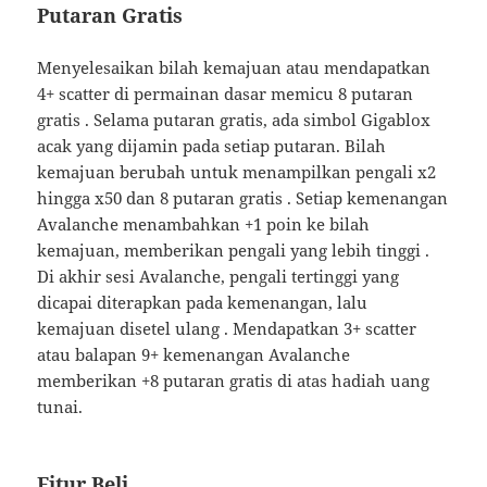
Putaran Gratis
Menyelesaikan bilah kemajuan atau mendapatkan
4+ scatter di permainan dasar memicu 8 putaran
gratis . Selama putaran gratis, ada simbol Gigablox
acak yang dijamin pada setiap putaran. Bilah
kemajuan berubah untuk menampilkan pengali x2
hingga x50 dan 8 putaran gratis . Setiap kemenangan
Avalanche menambahkan +1 poin ke bilah
kemajuan, memberikan pengali yang lebih tinggi .
Di akhir sesi Avalanche, pengali tertinggi yang
dicapai diterapkan pada kemenangan, lalu
kemajuan disetel ulang . Mendapatkan 3+ scatter
atau balapan 9+ kemenangan Avalanche
memberikan +8 putaran gratis di atas hadiah uang
tunai.
Fitur Beli