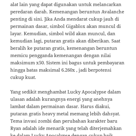
alat lain yang dapat digunakan untuk melancarkan
peredaran darah. Kemenangan beruntun Avalanche
penting di sini. Jika Anda mendarat cukup jauh di
permainan dasar, simbol Gigablox akan muncul di
layar. Kemudian, simbol wild akan muncul, dan
kemudian lagi, putaran gratis akan diberikan. Saat
beralih ke putaran gratis, kemenangan beruntun
memicu pengganda kemenangan dengan nilai
maksimum x50. Sistem ini bagus untuk pembayaran
hingga batas maksimal 6.260x , jadi berpotensi
cukup kuat.
Yang sedikit menghambat Lucky Apocalypse dalam
ulasan adalah kurangnya energi yang anehnya
lambat dalam permainan dasar. Harus diakui,
putaran gratis heavy metal memang lebih dahsyat.
Tema invasi zombi dan perubahan karakter baru
Ryan adalah ide menarik yang telah diterjemahkan
ke dalam Lucky Apocalypse dengan cukup baik,