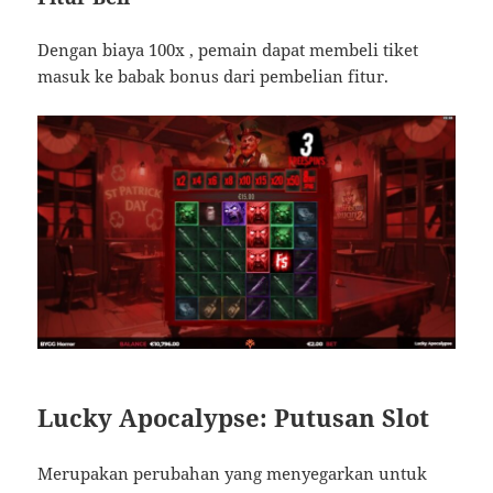
Dengan biaya 100x , pemain dapat membeli tiket
masuk ke babak bonus dari pembelian fitur.
Lucky Apocalypse: Putusan Slot
Merupakan perubahan yang menyegarkan untuk