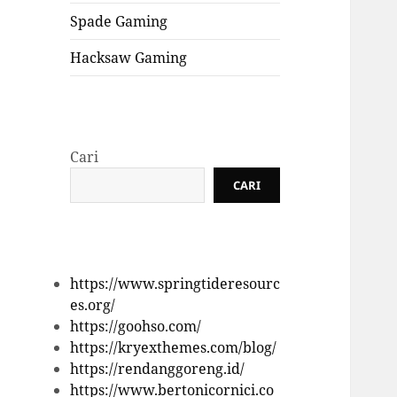
Spade Gaming
Hacksaw Gaming
Cari
CARI
https://www.springtideresourc
es.org/
https://goohso.com/
https://kryexthemes.com/blog/
https://rendanggoreng.id/
https://www.bertonicornici.co