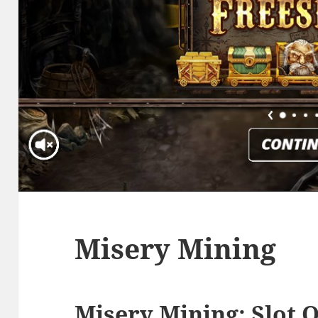
Misery Mining
Misery Mining: Slot 