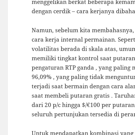
menggelikan berkat beberapa kemam
dengan cerdik – cara kerjanya dibaha
Namun, sebelum kita membahasnya, m
cara kerja internal permainan. Sepe
volatilitas berada di skala atas, umu
memiliki tingkat kontrol saat putara
pengaturan RTP ganda , yang paling
96,09% , yang paling tidak menguntu
terjadi saat bermain dengan cara al
saat membeli putaran gratis . Taruha
dari 20 p/c hingga $/€100 per putara
seluruh pertunjukan tersedia di pera
Untuk mendapatkan kombinasi yang