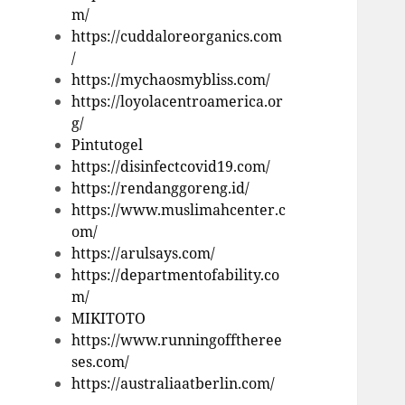
m/
https://cuddaloreorganics.com
/
https://mychaosmybliss.com/
https://loyolacentroamerica.or
g/
Pintutogel
https://disinfectcovid19.com/
https://rendanggoreng.id/
https://www.muslimahcenter.c
om/
https://arulsays.com/
https://departmentofability.co
m/
MIKITOTO
https://www.runningofftheree
ses.com/
https://australiaatberlin.com/