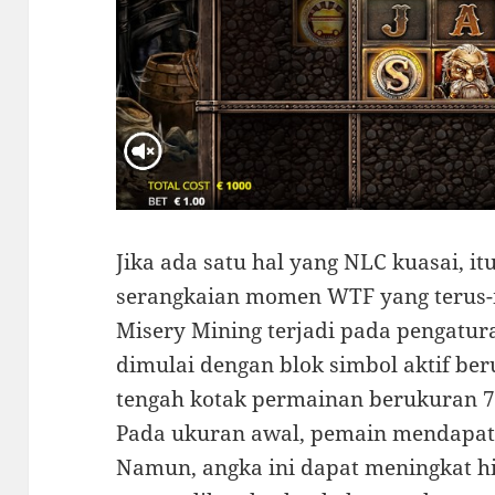
Jika ada satu hal yang NLC kuasai, i
serangkaian momen WTF yang terus-
Misery Mining terjadi pada pengatur
dimulai dengan blok simbol aktif ber
tengah kotak permainan berukuran 7×
Pada ukuran awal, pemain mendapat
Namun, angka ini dapat meningkat h