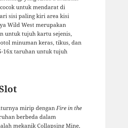
 cocok untuk mendarat di
 sisi paling kiri area kisi
gaya Wild West merupakan
n untuk tujuh kartu sejenis,
otol minuman keras, tikus, dan
5-16x taruhan untuk tujuh
Slot
-fiturnya mirip dengan
Fire in the
uruhan berbeda dalam
alah mekanik Collapsing Mine,