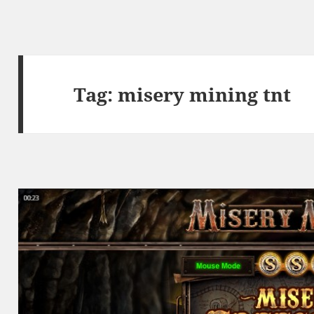
Tag:
misery mining tnt