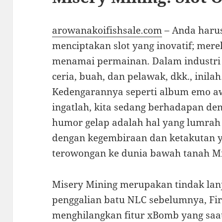
arowanakoifishsale.com
– Anda harus
menciptakan slot yang inovatif; mer
menamai permainan. Dalam industri 
ceria, buah, dan pelawak, dkk., inila
Kedengarannya seperti album emo aw
ingatlah, kita sedang berhadapan den
humor gelap adalah hal yang lumrah
dengan kegembiraan dan ketakutan y
terowongan ke dunia bawah tanah Mi
Misery Mining merupakan tindak lanj
penggalian batu NLC sebelumnya, Fire
menghilangkan fitur xBomb yang saat