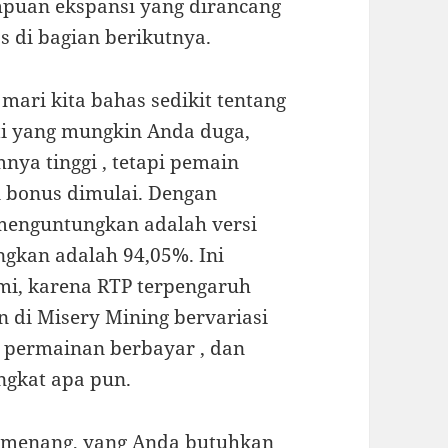
puan ekspansi yang dirancang
s di bagian berikutnya.
ari kita bahas sedikit tentang
rti yang mungkin Anda duga,
mnya tinggi , tetapi pemain
n bonus dimulai. Dengan
 menguntungkan adalah versi
ngkan adalah 94,05%. Ini
ami, karena RTP terpengaruh
n di Misery Mining bervariasi
n permainan berbayar , dan
ngkat apa pun.
 menang, yang Anda butuhkan