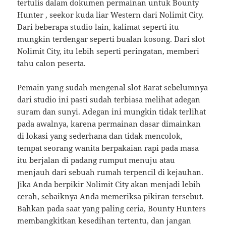
tertulis dalam dokumen permainan untuk Bounty
Hunter , seekor kuda liar Western dari Nolimit City.
Dari beberapa studio lain, kalimat seperti itu
mungkin terdengar seperti bualan kosong. Dari slot
Nolimit City, itu lebih seperti peringatan, memberi
tahu calon peserta.
Pemain yang sudah mengenal slot Barat sebelumnya
dari studio ini pasti sudah terbiasa melihat adegan
suram dan sunyi. Adegan ini mungkin tidak terlihat
pada awalnya, karena permainan dasar dimainkan
di lokasi yang sederhana dan tidak mencolok,
tempat seorang wanita berpakaian rapi pada masa
itu berjalan di padang rumput menuju atau
menjauh dari sebuah rumah terpencil di kejauhan.
Jika Anda berpikir Nolimit City akan menjadi lebih
cerah, sebaiknya Anda memeriksa pikiran tersebut.
Bahkan pada saat yang paling ceria, Bounty Hunters
membangkitkan kesedihan tertentu, dan jangan