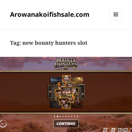
Arowanakoifishsale.com
MENU
DAN
WIDGET
Tag:
new bounty hunters slot