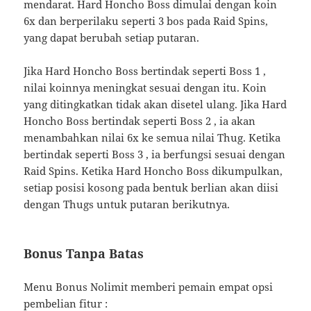
mendarat. Hard Honcho Boss dimulai dengan koin
6x dan berperilaku seperti 3 bos pada Raid Spins,
yang dapat berubah setiap putaran.
Jika Hard Honcho Boss bertindak seperti Boss 1 ,
nilai koinnya meningkat sesuai dengan itu. Koin
yang ditingkatkan tidak akan disetel ulang. Jika Hard
Honcho Boss bertindak seperti Boss 2 , ia akan
menambahkan nilai 6x ke semua nilai Thug. Ketika
bertindak seperti Boss 3 , ia berfungsi sesuai dengan
Raid Spins. Ketika Hard Honcho Boss dikumpulkan,
setiap posisi kosong pada bentuk berlian akan diisi
dengan Thugs untuk putaran berikutnya.
Bonus Tanpa Batas
Menu Bonus Nolimit memberi pemain empat opsi
pembelian fitur :