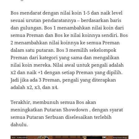
Bos mendarat dengan nilai koin 1-5 dan naik level
sesuai urutan pendaratannya – berdasarkan baris
dan gulungan. Bos 1 menambahkan nilai koin dari
semua Preman dan Bos ke nilai koinnya sendiri. Bos
2 menambahkan nilai koinnya ke semua Preman
dalam satu putaran. Bos 3 memilih sekelompok
Preman dari kategori yang sama dan mengalikan
nilai koin mereka. Nilai awal untuk pengali adalah
x2 dan naik +1 dengan setiap Preman yang dipilih.
Jadi jika ada 3 Preman, pengali yang diterapkan
adalah x2, x3, dan x4.
Terakhir, membunuh semua Bos akan
meningkatkan Putaran Showdown , dengan syarat
semua Putaran Serbuan diselesaikan terlebih
dahulu.