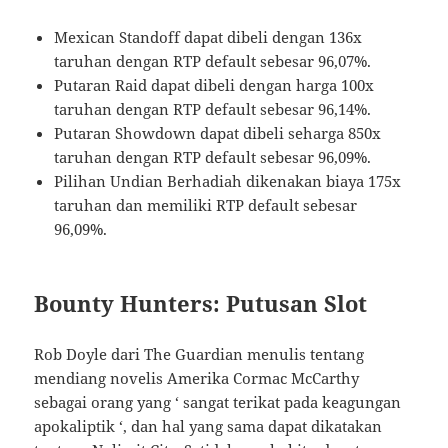
Mexican Standoff dapat dibeli dengan 136x
taruhan dengan RTP default sebesar 96,07%.
Putaran Raid dapat dibeli dengan harga 100x
taruhan dengan RTP default sebesar 96,14%.
Putaran Showdown dapat dibeli seharga 850x
taruhan dengan RTP default sebesar 96,09%.
Pilihan Undian Berhadiah dikenakan biaya 175x
taruhan dan memiliki RTP default sebesar
96,09%.
Bounty Hunters: Putusan Slot
Rob Doyle dari The Guardian menulis tentang
mendiang novelis Amerika Cormac McCarthy
sebagai orang yang ‘ sangat terikat pada keagungan
apokaliptik ‘, dan hal yang sama dapat dikatakan