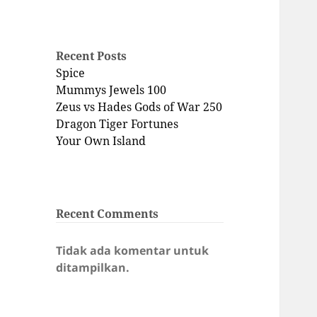
Recent Posts
Spice
Mummys Jewels 100
Zeus vs Hades Gods of War 250
Dragon Tiger Fortunes
Your Own Island
Recent Comments
Tidak ada komentar untuk
ditampilkan.