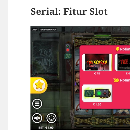
Serial: Fitur Slot