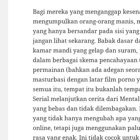
Bagi mereka yang menganggap kesen
mengumpulkan orang-orang manis, m
yang hanya bersandar pada sisi yan
jangan lihat sekarang. Babak dasar d
kamar mandi yang gelap dan suram, 
dalam berbagai skema pencahayaan t
permainan (bahkan ada adegan seora
masturbasi dengan latar film porno y
semua itu, tempat itu bukanlah tem
Serial melanjutkan cerita dari Menta
yang bebas dan tidak dilembagakan. I
yang tidak hanya mengubah apa yang
online, tetapi juga menggunakan pa
rasa yang enak. Ini tidak cocok untuk