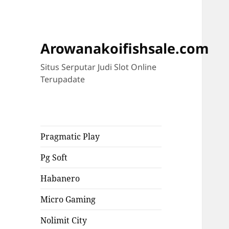
Arowanakoifishsale.com
Situs Serputar Judi Slot Online
Terupadate
Pragmatic Play
Pg Soft
Habanero
Micro Gaming
Nolimit City