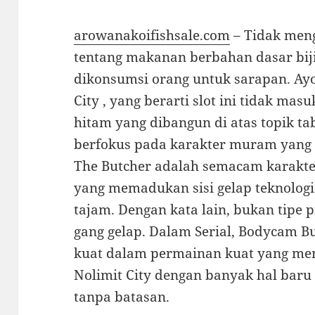
arowanakoifishsale.com
– Tidak meng
tentang makanan berbahan dasar biji
dikonsumsi orang untuk sarapan. Ayol
City , yang berarti slot ini tidak ma
hitam yang dibangun di atas topik 
berfokus pada karakter muram yang
The Butcher adalah semacam karakter
yang memadukan sisi gelap teknolog
tajam. Dengan kata lain, bukan tipe 
gang gelap. Dalam Serial, Bodycam B
kuat dalam permainan kuat yang mema
Nolimit City dengan banyak hal baru
tanpa batasan.