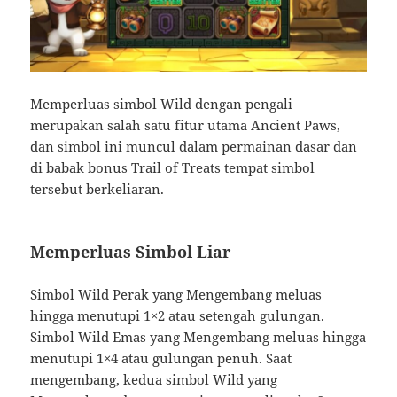
Memperluas simbol Wild dengan pengali
merupakan salah satu fitur utama Ancient Paws,
dan simbol ini muncul dalam permainan dasar dan
di babak bonus Trail of Treats tempat simbol
tersebut berkeliaran.
Memperluas Simbol Liar
Simbol Wild Perak yang Mengembang meluas
hingga menutupi 1×2 atau setengah gulungan.
Simbol Wild Emas yang Mengembang meluas hingga
menutupi 1×4 atau gulungan penuh. Saat
mengembang, kedua simbol Wild yang