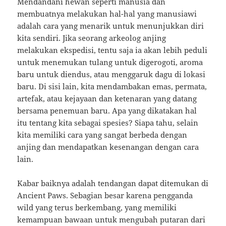
Mendandani hewan seperti manusia dan
membuatnya melakukan hal-hal yang manusiawi
adalah cara yang menarik untuk menunjukkan diri
kita sendiri. Jika seorang arkeolog anjing
melakukan ekspedisi, tentu saja ia akan lebih peduli
untuk menemukan tulang untuk digerogoti, aroma
baru untuk diendus, atau menggaruk dagu di lokasi
baru. Di sisi lain, kita mendambakan emas, permata,
artefak, atau kejayaan dan ketenaran yang datang
bersama penemuan baru. Apa yang dikatakan hal
itu tentang kita sebagai spesies? Siapa tahu, selain
kita memiliki cara yang sangat berbeda dengan
anjing dan mendapatkan kesenangan dengan cara
lain.
Kabar baiknya adalah tendangan dapat ditemukan di
Ancient Paws. Sebagian besar karena pengganda
wild yang terus berkembang, yang memiliki
kemampuan bawaan untuk mengubah putaran dari