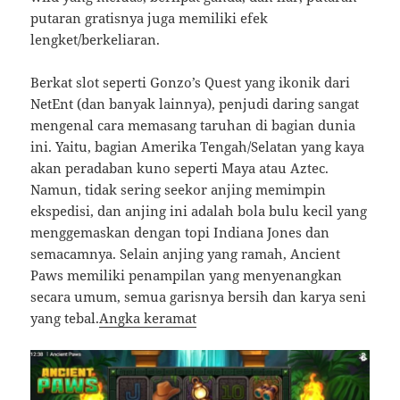
putaran gratisnya juga memiliki efek
lengket/berkeliaran.
Berkat slot seperti Gonzo’s Quest yang ikonik dari
NetEnt (dan banyak lainnya), penjudi daring sangat
mengenal cara memasang taruhan di bagian dunia
ini. Yaitu, bagian Amerika Tengah/Selatan yang kaya
akan peradaban kuno seperti Maya atau Aztec.
Namun, tidak sering seekor anjing memimpin
ekspedisi, dan anjing ini adalah bola bulu kecil yang
menggemaskan dengan topi Indiana Jones dan
semacamnya. Selain anjing yang ramah, Ancient
Paws memiliki penampilan yang menyenangkan
secara umum, semua garisnya bersih dan karya seni
yang tebal.
Angka keramat