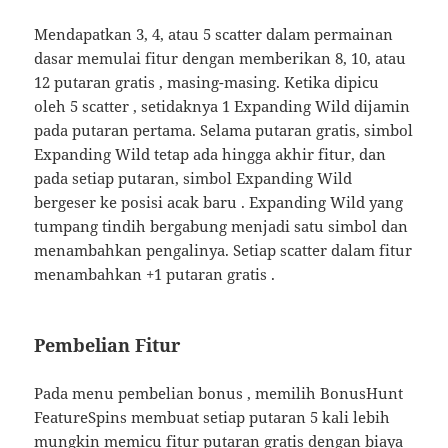
Mendapatkan 3, 4, atau 5 scatter dalam permainan
dasar memulai fitur dengan memberikan 8, 10, atau
12 putaran gratis , masing-masing. Ketika dipicu
oleh 5 scatter , setidaknya 1 Expanding Wild dijamin
pada putaran pertama. Selama putaran gratis, simbol
Expanding Wild tetap ada hingga akhir fitur, dan
pada setiap putaran, simbol Expanding Wild
bergeser ke posisi acak baru . Expanding Wild yang
tumpang tindih bergabung menjadi satu simbol dan
menambahkan pengalinya. Setiap scatter dalam fitur
menambahkan +1 putaran gratis .
Pembelian Fitur
Pada menu pembelian bonus , memilih BonusHunt
FeatureSpins membuat setiap putaran 5 kali lebih
mungkin memicu fitur putaran gratis dengan biaya