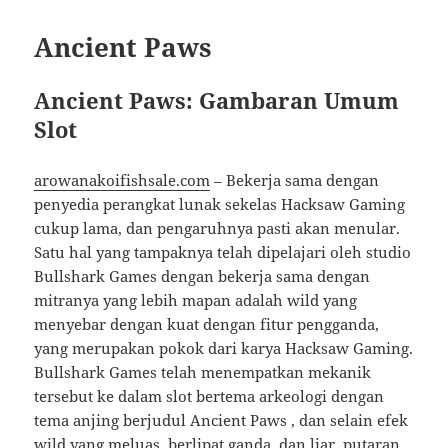
Ancient Paws
Ancient Paws: Gambaran Umum
Slot
arowanakoifishsale.com
– Bekerja sama dengan
penyedia perangkat lunak sekelas Hacksaw Gaming
cukup lama, dan pengaruhnya pasti akan menular.
Satu hal yang tampaknya telah dipelajari oleh studio
Bullshark Games dengan bekerja sama dengan
mitranya yang lebih mapan adalah wild yang
menyebar dengan kuat dengan fitur pengganda,
yang merupakan pokok dari karya Hacksaw Gaming.
Bullshark Games telah menempatkan mekanik
tersebut ke dalam slot bertema arkeologi dengan
tema anjing berjudul Ancient Paws , dan selain efek
wild yang meluas, berlipat ganda, dan liar, putaran