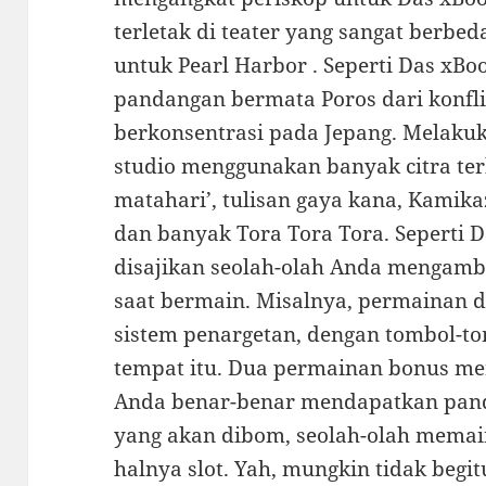
terletak di teater yang sangat berbe
untuk Pearl Harbor . Seperti Das xBo
pandangan bermata Poros dari konflik 
berkonsentrasi pada Jepang. Melaku
studio menggunakan banyak citra terk
matahari’, tulisan gaya kana, Kamik
dan banyak Tora Tora Tora. Seperti D
disajikan seolah-olah Anda mengamb
saat bermain. Misalnya, permainan
sistem penargetan, dengan tombol-to
tempat itu. Dua permainan bonus men
Anda benar-benar mendapatkan pand
yang akan dibom, seolah-olah memai
halnya slot. Yah, mungkin tidak begitu