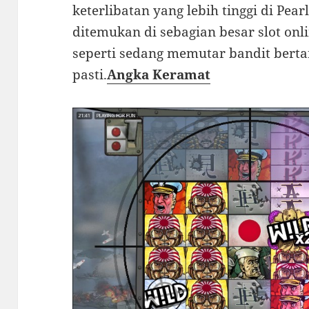
keterlibatan yang lebih tinggi di Pea
ditemukan di sebagian besar slot onl
seperti sedang memutar bandit berta
pasti.
Angka Keramat