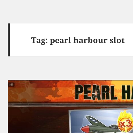
Tag:
pearl harbour slot