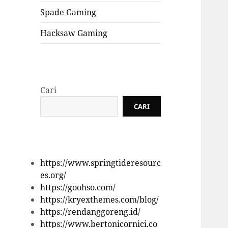
Spade Gaming
Hacksaw Gaming
Cari
CARI
https://www.springtideresourc
es.org/
https://goohso.com/
https://kryexthemes.com/blog/
https://rendanggoreng.id/
https://www.bertonicornici.co