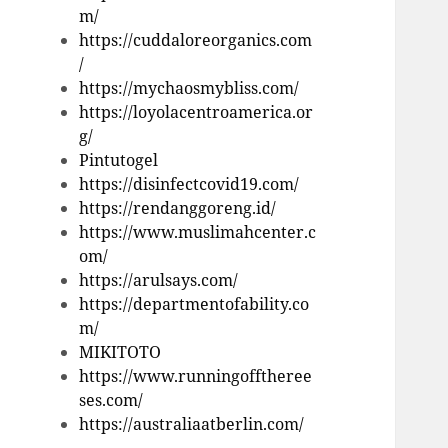
m/
https://cuddaloreorganics.com
/
https://mychaosmybliss.com/
https://loyolacentroamerica.or
g/
Pintutogel
https://disinfectcovid19.com/
https://rendanggoreng.id/
https://www.muslimahcenter.c
om/
https://arulsays.com/
https://departmentofability.co
m/
MIKITOTO
https://www.runningofftheree
ses.com/
https://australiaatberlin.com/