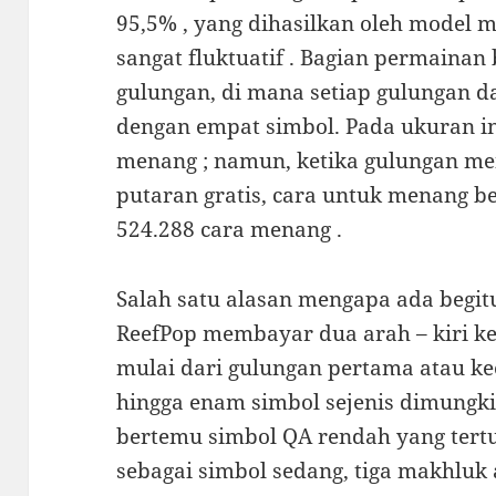
95,5% , yang dihasilkan oleh model
sangat fluktuatif . Bagian permainan
gulungan, di mana setiap gulungan 
dengan empat simbol. Pada ukuran in
menang ; namun, ketika gulungan m
putaran gratis, cara untuk menang 
524.288 cara menang .
Salah satu alasan mengapa ada begit
ReefPop membayar dua arah – kiri ke
mulai dari gulungan pertama atau ke
hingga enam simbol sejenis dimungkin
bertemu simbol QA rendah yang tertu
sebagai simbol sedang, tiga makhluk 