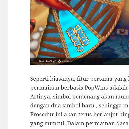
Seperti biasanya, fitur pertama yang
permainan berbasis PopWins adalah s
Artinya, simbol pemenang akan munc
dengan dua simbol baru , sehingga m
Prosedur ini akan terus berlanjut h
yang muncul. Dalam permainan dasa