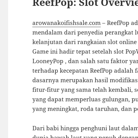
ReefPop: Slot Overvi
arowanakoifishsale.com
– ReefPop ad
mendalam dari penyedia perangkat 
kelanjutan dari rangkaian slot onlin
Game ini hadir tepat setelah slot Pop
LooneyPop , dan salah satu faktor y
terhadap kecepatan ReefPop adalah 
dasarnya merupakan hasil modifikasi 
fitur-fitur yang sama telah kembali,
yang dapat memperluas gulungan, put
yang meningkat, roda taruhan, dan p
Dari babi hingga penghuni laut dal
dunia bawah laut yang penuh dengan 