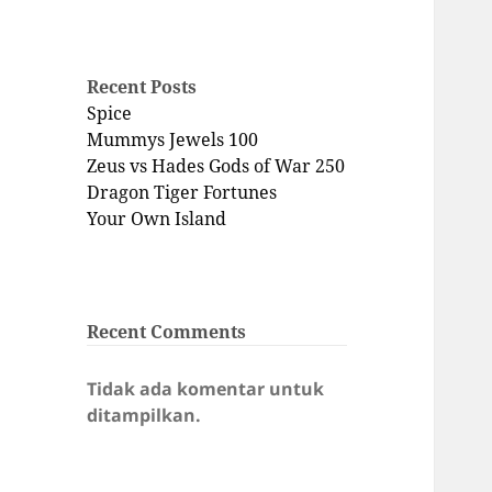
Recent Posts
Spice
Mummys Jewels 100
Zeus vs Hades Gods of War 250
Dragon Tiger Fortunes
Your Own Island
Recent Comments
Tidak ada komentar untuk
ditampilkan.