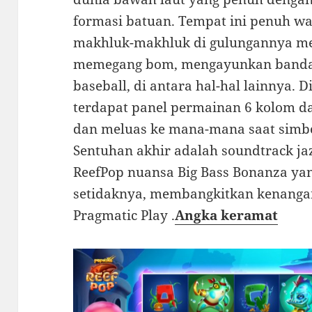
formasi batuan. Tempat ini penuh war
makhluk-makhluk di gulungannya me
memegang bom, mengayunkan bandan
baseball, di antara hal-hal lainnya. 
terdapat panel permainan 6 kolom d
dan meluas ke mana-mana saat simb
Sentuhan akhir adalah soundtrack j
ReefPop nuansa Big Bass Bonanza ya
setidaknya, membangkitkan kenanga
Pragmatic Play .
Angka keramat