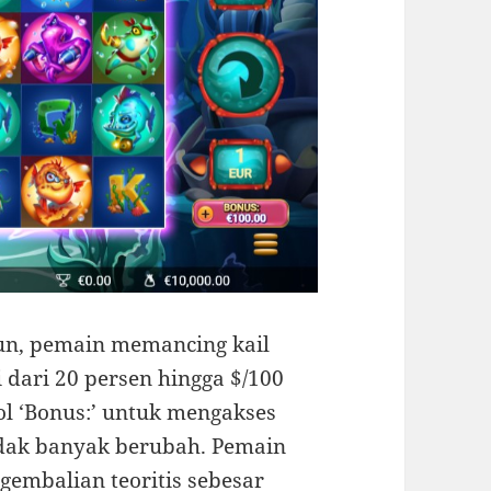
un, pemain memancing kail
 dari 20 persen hingga $/100
ol ‘Bonus:’ untuk mengakses
tidak banyak berubah. Pemain
embalian teoritis sebesar