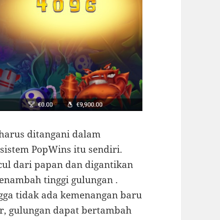
 harus ditangani dalam
istem PopWins itu sendiri.
ul dari papan dan digantikan
enambah tinggi gulungan .
ingga tidak ada kemenangan baru
r, gulungan dapat bertambah