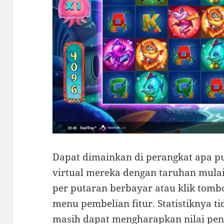
Dapat dimainkan di perangkat apa p
virtual mereka dengan taruhan mulai
per putaran berbayar atau klik tomb
menu pembelian fitur. Statistiknya 
masih dapat mengharapkan nilai peng