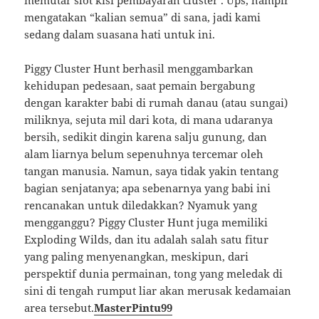
memutar slot kisi pembayaran cluster . Ups, hampir
mengatakan “kalian semua” di sana, jadi kami
sedang dalam suasana hati untuk ini.
Piggy Cluster Hunt berhasil menggambarkan
kehidupan pedesaan, saat pemain bergabung
dengan karakter babi di rumah danau (atau sungai)
miliknya, sejuta mil dari kota, di mana udaranya
bersih, sedikit dingin karena salju gunung, dan
alam liarnya belum sepenuhnya tercemar oleh
tangan manusia. Namun, saya tidak yakin tentang
bagian senjatanya; apa sebenarnya yang babi ini
rencanakan untuk diledakkan? Nyamuk yang
mengganggu? Piggy Cluster Hunt juga memiliki
Exploding Wilds, dan itu adalah salah satu fitur
yang paling menyenangkan, meskipun, dari
perspektif dunia permainan, tong yang meledak di
sini di tengah rumput liar akan merusak kedamaian
area tersebut.
MasterPintu99