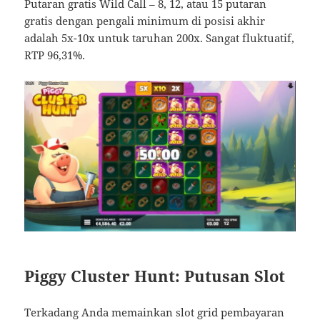
Putaran gratis Wild Call – 8, 12, atau 15 putaran
gratis dengan pengali minimum di posisi akhir
adalah 5x-10x untuk taruhan 200x. Sangat fluktuatif,
RTP 96,31%.
Piggy Cluster Hunt:
Putusan Slot
Terkadang Anda memainkan slot grid pembayaran