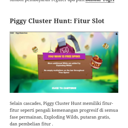
Piggy Cluster Hunt:
Fitur Slot
Selain cascades, Piggy Cluster Hunt memiliki fitur-
fitur seperti pengali kemenangan progresif di semua
fase permainan, Exploding Wilds, putaran gratis,
dan pembelian fitur .