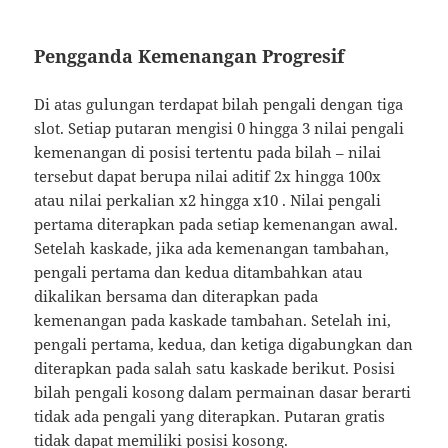
Pengganda Kemenangan Progresif
Di atas gulungan terdapat bilah pengali dengan tiga
slot. Setiap putaran mengisi 0 hingga 3 nilai pengali
kemenangan di posisi tertentu pada bilah – nilai
tersebut dapat berupa nilai aditif 2x hingga 100x
atau nilai perkalian x2 hingga x10 . Nilai pengali
pertama diterapkan pada setiap kemenangan awal.
Setelah kaskade, jika ada kemenangan tambahan,
pengali pertama dan kedua ditambahkan atau
dikalikan bersama dan diterapkan pada
kemenangan pada kaskade tambahan. Setelah ini,
pengali pertama, kedua, dan ketiga digabungkan dan
diterapkan pada salah satu kaskade berikut. Posisi
bilah pengali kosong dalam permainan dasar berarti
tidak ada pengali yang diterapkan. Putaran gratis
tidak dapat memiliki posisi kosong.