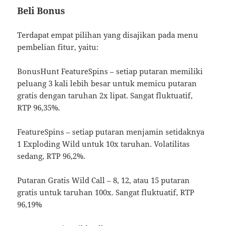
Beli Bonus
Terdapat empat pilihan yang disajikan pada menu
pembelian fitur, yaitu:
BonusHunt FeatureSpins – setiap putaran memiliki
peluang 3 kali lebih besar untuk memicu putaran
gratis dengan taruhan 2x lipat. Sangat fluktuatif,
RTP 96,35%.
FeatureSpins – setiap putaran menjamin setidaknya
1 Exploding Wild untuk 10x taruhan. Volatilitas
sedang, RTP 96,2%.
Putaran Gratis Wild Call – 8, 12, atau 15 putaran
gratis untuk taruhan 100x. Sangat fluktuatif, RTP
96,19%