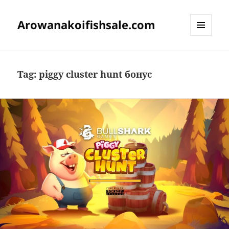
Arowanakoifishsale.com
MENU
DAN
WIDGET
Tag:
piggy cluster hunt бонус