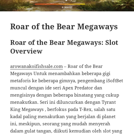
Roar of the Bear Megaways
Roar of the Bear Megaways: Slot
Overview
arowanakoifishsale.com
– Roar of the Bear
Megaways Untuk menambahkan beberapa gigi
metaforis ke beberapa gimnya, pengembang iSoftBet
muncul dengan ide seri Apex Predator dan
mengisinya dengan beberapa binatang yang cukup
menakutkan. Seri ini diluncurkan dengan Tyrant
King Megaways , berfokus pada T-Rex, salah satu
kadal paling menakutkan yang berjalan di planet
ini, meskipun, seorang yang mudah menyerah
dalam gulat tangan, diikuti kemudian oleh slot yang