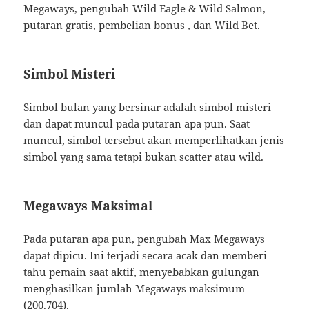
Megaways, pengubah Wild Eagle & Wild Salmon,
putaran gratis, pembelian bonus , dan Wild Bet.
Simbol Misteri
Simbol bulan yang bersinar adalah simbol misteri
dan dapat muncul pada putaran apa pun. Saat
muncul, simbol tersebut akan memperlihatkan jenis
simbol yang sama tetapi bukan scatter atau wild.
Megaways Maksimal
Pada putaran apa pun, pengubah Max Megaways
dapat dipicu. Ini terjadi secara acak dan memberi
tahu pemain saat aktif, menyebabkan gulungan
menghasilkan jumlah Megaways maksimum
(200.704).