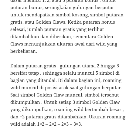
putaran bonus, serangkaian gulungan berputar
untuk mendapatkan simbol kosong, simbol putaran
gratis, atau Golden Claws. Ketika putaran bonus
selesai, jumlah putaran gratis yang terlihat
ditambahkan dan diberikan, sementara Golden
Claws menunjukkan ukuran awal dari wild yang
berkeliaran.
Dalam putaran gratis , gulungan utama 2 hingga 5
bersifat tetap , sehingga selalu muncul 5 simbol di
bagian yang ditandai. Di dalam bagian ini, roaming
wild muncul di posisi acak saat gulungan berputar.
Saat simbol Golden Claw muncul, simbol tersebut
dikumpulkan . Untuk setiap 3 simbol Golden Claw
yang dikumpulkan, roaming wild bertambah besar ,
dan +2 putaran gratis ditambahkan. Ukuran roaming
wild adalah 1×2 – 2×2 – 2×3 – 3×3.