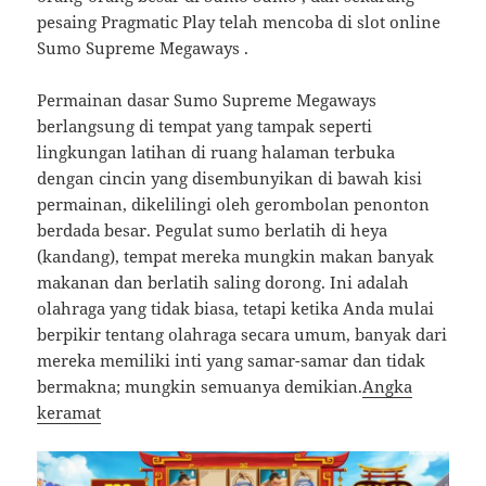
pesaing Pragmatic Play telah mencoba di slot online
Sumo Supreme Megaways .
Permainan dasar Sumo Supreme Megaways
berlangsung di tempat yang tampak seperti
lingkungan latihan di ruang halaman terbuka
dengan cincin yang disembunyikan di bawah kisi
permainan, dikelilingi oleh gerombolan penonton
berdada besar. Pegulat sumo berlatih di heya
(kandang), tempat mereka mungkin makan banyak
makanan dan berlatih saling dorong. Ini adalah
olahraga yang tidak biasa, tetapi ketika Anda mulai
berpikir tentang olahraga secara umum, banyak dari
mereka memiliki inti yang samar-samar dan tidak
bermakna; mungkin semuanya demikian.
Angka
keramat