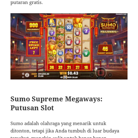
putaran gratis.
Sumo Supreme Megaways:
Putusan Slot
Sumo adalah olahraga yang menarik untuk
ditonton, tetapi jika Anda tumbuh di luar budaya