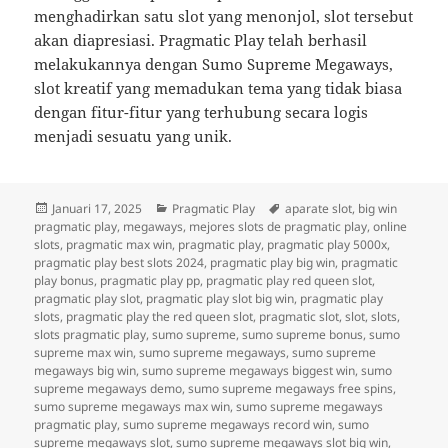
menghadirkan satu slot yang menonjol, slot tersebut
akan diapresiasi. Pragmatic Play telah berhasil
melakukannya dengan Sumo Supreme Megaways,
slot kreatif yang memadukan tema yang tidak biasa
dengan fitur-fitur yang terhubung secara logis
menjadi sesuatu yang unik.
Diposkan
Kategori
Tag
Januari 17, 2025
Pragmatic Play
aparate slot
,
big win
pada
pragmatic play
,
megaways
,
mejores slots de pragmatic play
,
online
slots
,
pragmatic max win
,
pragmatic play
,
pragmatic play 5000x
,
pragmatic play best slots 2024
,
pragmatic play big win
,
pragmatic
play bonus
,
pragmatic play pp
,
pragmatic play red queen slot
,
pragmatic play slot
,
pragmatic play slot big win
,
pragmatic play
slots
,
pragmatic play the red queen slot
,
pragmatic slot
,
slot
,
slots
,
slots pragmatic play
,
sumo supreme
,
sumo supreme bonus
,
sumo
supreme max win
,
sumo supreme megaways
,
sumo supreme
megaways big win
,
sumo supreme megaways biggest win
,
sumo
supreme megaways demo
,
sumo supreme megaways free spins
,
sumo supreme megaways max win
,
sumo supreme megaways
pragmatic play
,
sumo supreme megaways record win
,
sumo
supreme megaways slot
,
sumo supreme megaways slot big win
,