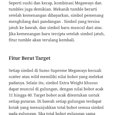
Seperti sushi dan kecap, kombinasi Megaways dan
tumbles juga demikian. Mekanik tumble berarti
setelah kemenangan dibayarkan, simbol pemenang
menghilang dari pandangan . Simbol yang tersisa
jatuh ke bawah, dan simbol baru muncul dari atas.
Jika kemenangan baru tercipta setelah simbol jatuh,
fitur tumble akan terulang kembali.
Fitur Berat Target
Setiap simbol di Sumo Supreme Megaways kecuali
scatter atau wild memiliki nilai bobot yang melekat
padanya. Selain itu, simbol Extra Weight khusus
dapat muncul di gulungan, dengan nilai bobot acak
11 hingga 40. Target bobot acak ditentukan untuk
setiap putaran. Di bawah setiap gulungan terdapat
kotak yang menunjukkan total bobot semua simbol
pada gulungan. Jika total bobot gulungan sama