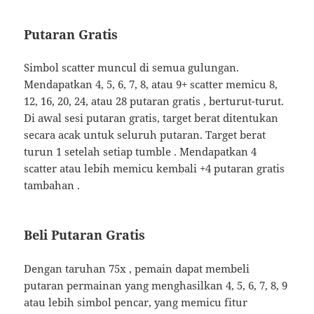
Putaran Gratis
Simbol scatter muncul di semua gulungan.
Mendapatkan 4, 5, 6, 7, 8, atau 9+ scatter memicu 8,
12, 16, 20, 24, atau 28 putaran gratis , berturut-turut.
Di awal sesi putaran gratis, target berat ditentukan
secara acak untuk seluruh putaran. Target berat
turun 1 setelah setiap tumble . Mendapatkan 4
scatter atau lebih memicu kembali +4 putaran gratis
tambahan .
Beli Putaran Gratis
Dengan taruhan 75x , pemain dapat membeli
putaran permainan yang menghasilkan 4, 5, 6, 7, 8, 9
atau lebih simbol pencar, yang memicu fitur