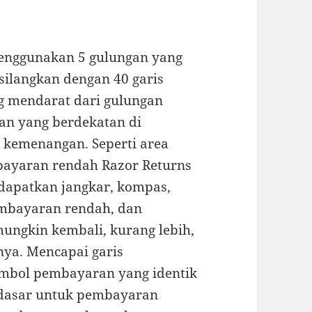
 menggunakan 5 gulungan yang
silangkan dengan 40 garis
g mendarat dari gulungan
an yang berdekatan di
 kemenangan. Seperti area
bayaran rendah Razor Returns
ndapatkan jangkar, kompas,
embayaran rendah, dan
ungkin kembali, kurang lebih,
nya. Mencapai garis
imbol pembayaran yang identik
 dasar untuk pembayaran