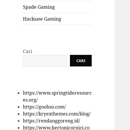
Spade Gaming
Hacksaw Gaming
Cari
CARI
https://www.springtideresourc
es.org/
https://goohso.com/
https://kryexthemes.com/blog/
https://rendanggoreng.id/
https://www.bertonicornici.co