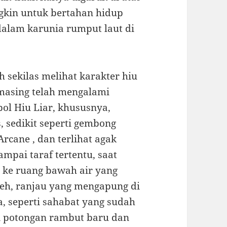
gkin untuk bertahan hidup
dalam karunia rumput laut di
h sekilas melihat karakter hiu
-masing telah mengalami
ol Hiu Liar, khususnya,
, sedikit seperti gembong
 Arcane , dan terlihat agak
mpai taraf tertentu, saat
 ke ruang bawah air yang
 eh, ranjau yang mengapung di
, seperti sahabat yang sudah
i potongan rambut baru dan