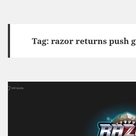
Tag:
razor returns push 