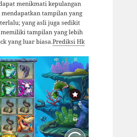
a dapat menikmati kepulangan
u mendapatkan tampilan yang
erlalu; yang asli juga sedikit
memiliki tampilan yang lebih
ck yang luar biasa.
Prediksi Hk