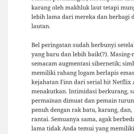
karang oleh makhluk laut tetapi mun
lebih lama dari mereka dan berbagi 
lautan.
Bel peringatan sudah berbunyi setela
yang baru dan lebih baik(?). Masing
semacam augmentasi sibernetik; simb
memiliki rahang logam berlapis emas
kejahatan Finn dari serial hit Netflix
menakutkan. Intimidasi berkurang, sa
permainan dimuat dan pemain turun
penuh dengan rak batu, karang, dan,
rantai. Semuanya sama, agak berbeda
lama tidak Anda temui yang memilik