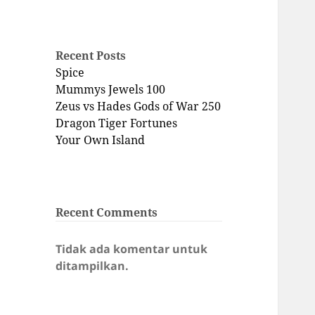
Recent Posts
Spice
Mummys Jewels 100
Zeus vs Hades Gods of War 250
Dragon Tiger Fortunes
Your Own Island
Recent Comments
Tidak ada komentar untuk
ditampilkan.