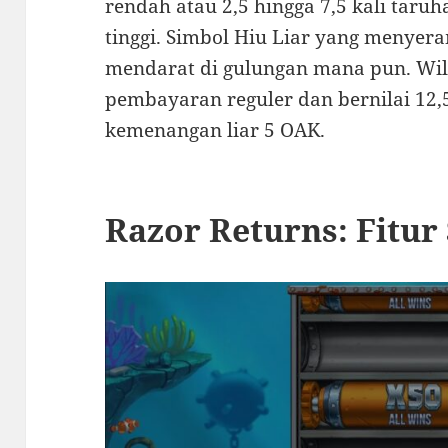
rendah atau 2,5 hingga 7,5 kali tar
tinggi. Simbol Hiu Liar yang menyer
mendarat di gulungan mana pun. Wi
pembayaran reguler dan bernilai 12,
kemenangan liar 5 OAK.
Razor Returns: Fitur 