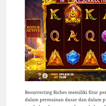
Resurrecting Riches memiliki fitur 
dalam permainan dasar dan dalam pu