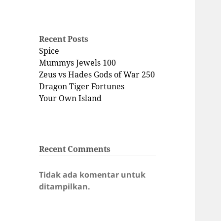
Recent Posts
Spice
Mummys Jewels 100
Zeus vs Hades Gods of War 250
Dragon Tiger Fortunes
Your Own Island
Recent Comments
Tidak ada komentar untuk
ditampilkan.