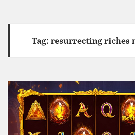
Tag:
resurrecting riches