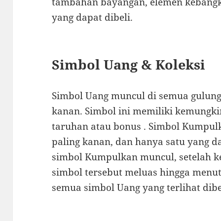
tambahan bayangan, elemen kebangk
yang dapat dibeli.
Simbol Uang & Koleksi
Simbol Uang muncul di semua gulung
kanan. Simbol ini memiliki kemungki
taruhan atau bonus . Simbol Kumpul
paling kanan, dan hanya satu yang d
simbol Kumpulkan muncul, setelah k
simbol tersebut meluas hingga menut
semua simbol Uang yang terlihat dibe