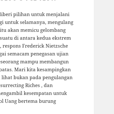
diberi pilihan untuk menjalani
agi untuk selamanya, mengulang
 itu akan memicu gelombang
suatu di antara kedua ekstrem
, respons Frederick Nietzsche
agai semacam penegasan ujian
 seseorang mampu membangun
batas. Mari kita kesampingkan
an lihat bukan pada pengulangan
surrecting Riches , dan
 mengambil kesempatan untuk
ol Uang bertema burung