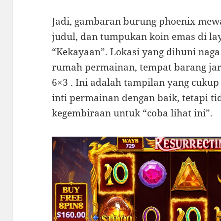
Jadi, gambaran burung phoenix mewa
judul, dan tumpukan koin emas di la
“Kekayaan”. Lokasi yang dihuni nag
rumah permainan, tempat barang jara
6×3 . Ini adalah tampilan yang cuk
inti permainan dengan baik, tetapi 
kegembiraan untuk “coba lihat ini”.