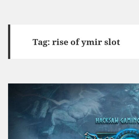
Tag:
rise of ymir slot