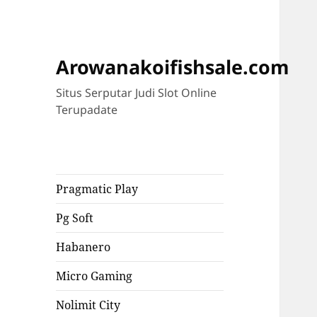
Arowanakoifishsale.com
Situs Serputar Judi Slot Online
Terupadate
Pragmatic Play
Pg Soft
Habanero
Micro Gaming
Nolimit City