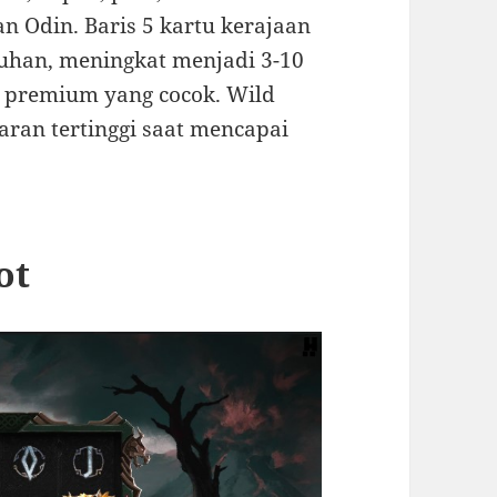
n Odin. Baris 5 kartu kerajaan
ruhan, meningkat menjadi 3-10
tu premium yang cocok. Wild
aran tertinggi saat mencapai
ot