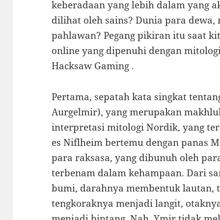
keberadaan yang lebih dalam yang a
dilihat oleh sains? Dunia para dewa,
pahlawan? Pegang pikiran itu saat kita
online yang dipenuhi dengan mitolog
Hacksaw Gaming .
Pertama, sepatah kata singkat tentan
Aurgelmir), yang merupakan makhlu
interpretasi mitologi Nordik, yang ter
es Niflheim bertemu dengan panas M
para raksasa, yang dibunuh oleh pa
terbenam dalam kehampaan. Dari s
bumi, darahnya membentuk lautan, t
tengkoraknya menjadi langit, otakny
menjadi bintang. Nah, Ymir tidak mel