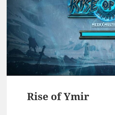
Rise of Ymir