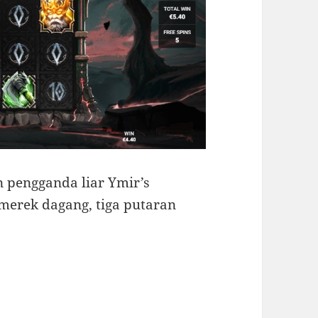
n pengganda liar Ymir’s
merek dagang, tiga putaran