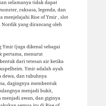
kan selamanya tidak dapat
 monster, raksasa, legenda, dan
 menjelajahi Rise of Ymir , slot
i Nordik yang dirancang oleh
g Ymir (juga dikenal sebagai
k pertama, menurut
bentuk dari tetesan air ketika
uspelheim. Ymir adalah ayah
ra dewa, dan tubuhnya
ana, dagingnya membentuk
ulangnya menjadi bukit,
a menjadi awan, dan giginya
akukan semua itu di Rise of