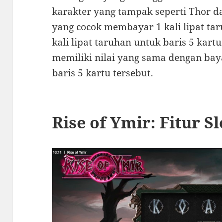
karakter yang tampak seperti Thor da
yang cocok membayar 1 kali lipat ta
kali lipat taruhan untuk baris 5 kar
memiliki nilai yang sama dengan bay
baris 5 kartu tersebut.
Rise of Ymir
: Fitur Sl