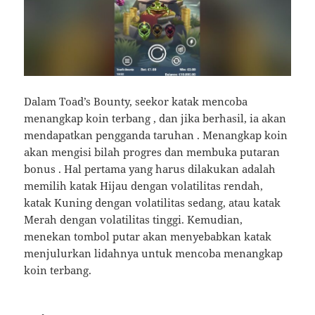
Dalam Toad’s Bounty, seekor katak mencoba
menangkap koin terbang , dan jika berhasil, ia akan
mendapatkan pengganda taruhan . Menangkap koin
akan mengisi bilah progres dan membuka putaran
bonus . Hal pertama yang harus dilakukan adalah
memilih katak Hijau dengan volatilitas rendah,
katak Kuning dengan volatilitas sedang, atau katak
Merah dengan volatilitas tinggi. Kemudian,
menekan tombol putar akan menyebabkan katak
menjulurkan lidahnya untuk mencoba menangkap
koin terbang.