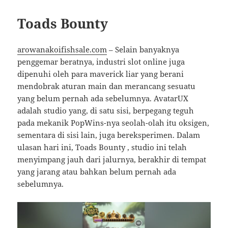
Toads Bounty
arowanakoifishsale.com
– Selain banyaknya
penggemar beratnya, industri slot online juga
dipenuhi oleh para maverick liar yang berani
mendobrak aturan main dan merancang sesuatu
yang belum pernah ada sebelumnya. AvatarUX
adalah studio yang, di satu sisi, berpegang teguh
pada mekanik PopWins-nya seolah-olah itu oksigen,
sementara di sisi lain, juga bereksperimen. Dalam
ulasan hari ini, Toads Bounty , studio ini telah
menyimpang jauh dari jalurnya, berakhir di tempat
yang jarang atau bahkan belum pernah ada
sebelumnya.