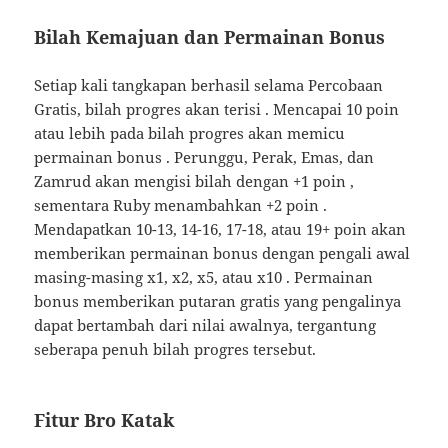
Bilah Kemajuan dan Permainan Bonus
Setiap kali tangkapan berhasil selama Percobaan
Gratis, bilah progres akan terisi . Mencapai 10 poin
atau lebih pada bilah progres akan memicu
permainan bonus . Perunggu, Perak, Emas, dan
Zamrud akan mengisi bilah dengan +1 poin ,
sementara Ruby menambahkan +2 poin .
Mendapatkan 10-13, 14-16, 17-18, atau 19+ poin akan
memberikan permainan bonus dengan pengali awal
masing-masing x1, x2, x5, atau x10 . Permainan
bonus memberikan putaran gratis yang pengalinya
dapat bertambah dari nilai awalnya, tergantung
seberapa penuh bilah progres tersebut.
Fitur Bro Katak