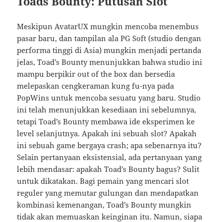
Toads Bounty: Putusan Slot
Meskipun AvatarUX mungkin mencoba menembus
pasar baru, dan tampilan ala PG Soft (studio dengan
performa tinggi di Asia) mungkin menjadi pertanda
jelas, Toad’s Bounty menunjukkan bahwa studio ini
mampu berpikir out of the box dan bersedia
melepaskan cengkeraman kung fu-nya pada
PopWins untuk mencoba sesuatu yang baru. Studio
ini telah menunjukkan kesediaan ini sebelumnya,
tetapi Toad’s Bounty membawa ide eksperimen ke
level selanjutnya. Apakah ini sebuah slot? Apakah
ini sebuah game bergaya crash; apa sebenarnya itu?
Selain pertanyaan eksistensial, ada pertanyaan yang
lebih mendasar: apakah Toad’s Bounty bagus? Sulit
untuk dikatakan. Bagi pemain yang mencari slot
reguler yang memutar gulungan dan mendapatkan
kombinasi kemenangan, Toad’s Bounty mungkin
tidak akan memuaskan keinginan itu. Namun, siapa