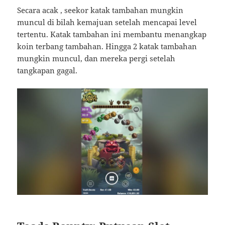
Secara acak , seekor katak tambahan mungkin
muncul di bilah kemajuan setelah mencapai level
tertentu. Katak tambahan ini membantu menangkap
koin terbang tambahan. Hingga 2 katak tambahan
mungkin muncul, dan mereka pergi setelah
tangkapan gagal.