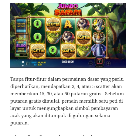
Tanpa fitur-fitur dalam permainan dasar yang perlu
diperhatikan, mendapatkan 3, 4, atau 5 scatter akan
memberikan 15, 30, atau 50 putaran gratis . Sebelum
putaran gratis dimulai, pemain memilih satu peti di
layar untuk mengungkapkan simbol pembayaran
acak yang akan ditumpuk di gulungan selama
putaran.