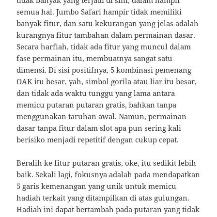
semua hal. Jumbo Safari hampir tidak memiliki
banyak fitur, dan satu kekurangan yang jelas adalah
kurangnya fitur tambahan dalam permainan dasar.
Secara harfiah, tidak ada fitur yang muncul dalam
fase permainan itu, membuatnya sangat satu
dimensi. Di sisi positifnya, 5 kombinasi pemenang
OAK itu besar, yah, simbol gorila atau liar itu besar,
dan tidak ada waktu tunggu yang lama antara
memicu putaran putaran gratis, bahkan tanpa
menggunakan taruhan awal. Namun, permainan
dasar tanpa fitur dalam slot apa pun sering kali
berisiko menjadi repetitif dengan cukup cepat.
Beralih ke fitur putaran gratis, oke, itu sedikit lebih
baik. Sekali lagi, fokusnya adalah pada mendapatkan
5 garis kemenangan yang unik untuk memicu
hadiah terkait yang ditampilkan di atas gulungan.
Hadiah ini dapat bertambah pada putaran yang tidak