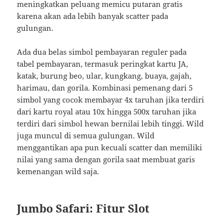
meningkatkan peluang memicu putaran gratis
karena akan ada lebih banyak scatter pada
gulungan.
Ada dua belas simbol pembayaran reguler pada
tabel pembayaran, termasuk peringkat kartu JA,
katak, burung beo, ular, kungkang, buaya, gajah,
harimau, dan gorila. Kombinasi pemenang dari 5
simbol yang cocok membayar 4x taruhan jika terdiri
dari kartu royal atau 10x hingga 500x taruhan jika
terdiri dari simbol hewan bernilai lebih tinggi. Wild
juga muncul di semua gulungan. Wild
menggantikan apa pun kecuali scatter dan memiliki
nilai yang sama dengan gorila saat membuat garis
kemenangan wild saja.
Jumbo Safari: Fitur Slot