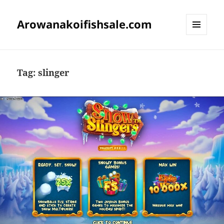
Arowanakoifishsale.com
MENU
DAN
WIDGET
Tag:
slinger