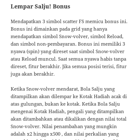
Lempar Salju! Bonus
Mendapatkan 3 simbol scatter FS memicu bonus ini.
Bonus ini dimainkan pada grid yang hanya
mendapatkan simbol Snow-volver, simbol Reload,
dan simbol non-pembayaran. Bonus ini memiliki 3
nyawa (spin) yang direset saat simbol Snow-volver
atau Reload muncul. Saat semua nyawa habis tanpa
direset, fitur berakhir. Jika semua posisi terisi, fitur
juga akan berakhir.
Ketika Snow-volver mendarat, Bola Salju yang
ditampilkan akan dilempar ke Kotak Hadiah acak di
atas gulungan, bukan ke kotak. Ketika Bola Salju
mengenai Kotak Hadiah, pengali yang ditampilkan
akan ditambahkan atau dikalikan dengan nilai total
Snow-volver. Nilai penambahan yang mungkin
adalah x2 hingga x500 , dan nilai perkalian yang