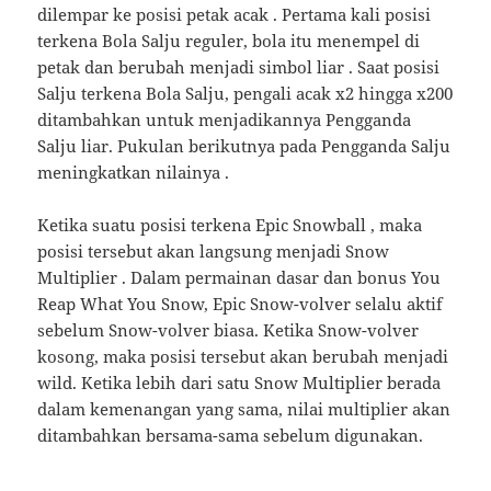
dilempar ke posisi petak acak . Pertama kali posisi
terkena Bola Salju reguler, bola itu menempel di
petak dan berubah menjadi simbol liar . Saat posisi
Salju terkena Bola Salju, pengali acak x2 hingga x200
ditambahkan untuk menjadikannya Pengganda
Salju liar. Pukulan berikutnya pada Pengganda Salju
meningkatkan nilainya .
Ketika suatu posisi terkena Epic Snowball , maka
posisi tersebut akan langsung menjadi Snow
Multiplier . Dalam permainan dasar dan bonus You
Reap What You Snow, Epic Snow-volver selalu aktif
sebelum Snow-volver biasa. Ketika Snow-volver
kosong, maka posisi tersebut akan berubah menjadi
wild. Ketika lebih dari satu Snow Multiplier berada
dalam kemenangan yang sama, nilai multiplier akan
ditambahkan bersama-sama sebelum digunakan.