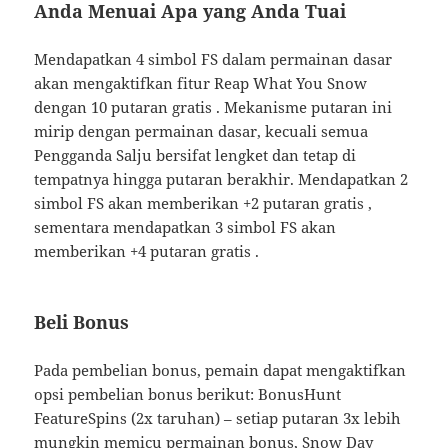
Anda Menuai Apa yang Anda Tuai
Mendapatkan 4 simbol FS dalam permainan dasar
akan mengaktifkan fitur Reap What You Snow
dengan 10 putaran gratis . Mekanisme putaran ini
mirip dengan permainan dasar, kecuali semua
Pengganda Salju bersifat lengket dan tetap di
tempatnya hingga putaran berakhir. Mendapatkan 2
simbol FS akan memberikan +2 putaran gratis ,
sementara mendapatkan 3 simbol FS akan
memberikan +4 putaran gratis .
Beli Bonus
Pada pembelian bonus, pemain dapat mengaktifkan
opsi pembelian bonus berikut: BonusHunt
FeatureSpins (2x taruhan) – setiap putaran 3x lebih
mungkin memicu permainan bonus, Snow Day