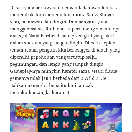
Di sisi yang berlawanan dengan kekerasan tembak-
menembak, kita menemukan dunia Snow Slingers
yang menawan dan dingin. Dua penguin yang
menggemaskan, Ruth dan Rupert, mengenakan topi
dan syal Natal berdiri di setiap sisi grid yang aktif
dalam suasana yang sangat dingin. Di balik tepian,
teman-teman penguin kita bertengger di tanah yang
dipenuhi pepohonan yang tertutup salju,
pegunungan, dan langit yang tampak dingin.
Gameplay-nya mungkin hampir sama, tetapi dunia
gamenya tidak jauh berbeda dari 2 Wild 2 Die .
Bahkan nama slot lama itu kini tampak
menakutkan.
angka keramat