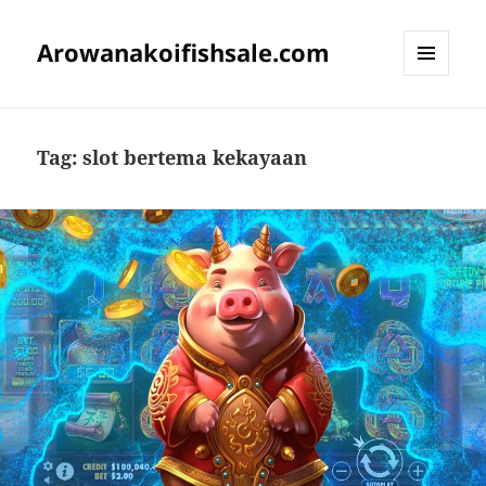
Arowanakoifishsale.com
MENU
DAN
WIDGET
Tag:
slot bertema kekayaan