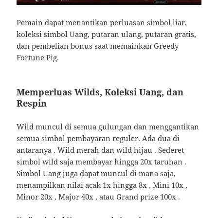
Pemain dapat menantikan perluasan simbol liar,
koleksi simbol Uang, putaran ulang, putaran gratis,
dan pembelian bonus saat memainkan Greedy
Fortune Pig.
Memperluas Wilds, Koleksi Uang, dan
Respin
Wild muncul di semua gulungan dan menggantikan
semua simbol pembayaran reguler. Ada dua di
antaranya . Wild merah dan wild hijau . Sederet
simbol wild saja membayar hingga 20x taruhan .
Simbol Uang juga dapat muncul di mana saja,
menampilkan nilai acak 1x hingga 8x , Mini 10x ,
Minor 20x , Major 40x , atau Grand prize 100x .