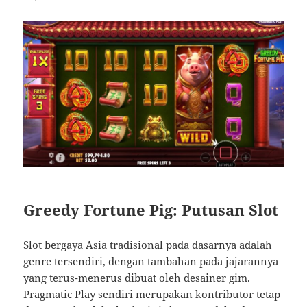
Greedy Fortune Pig
: Putusan Slot
Slot bergaya Asia tradisional pada dasarnya adalah
genre tersendiri, dengan tambahan pada jajarannya
yang terus-menerus dibuat oleh desainer gim.
Pragmatic Play sendiri merupakan kontributor tetap