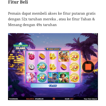
Fitur Beli
Pemain dapat membeli akses ke fitur putaran gratis
dengan 52x taruhan mereka , atau ke fitur Tahan &
Menang dengan 49x taruhan