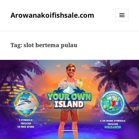
Arowanakoifishsale.com
MENU
DAN
WIDGET
Tag:
slot bertema pulau