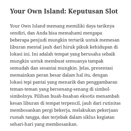
Your Own Island
: Keputusan Slot
Your Own Island memang memiliki daya tariknya
sendiri, dan Anda bisa memahami mengapa
beberapa penjudi mungkin tertarik untuk memesan
liburan mental jauh dari hiruk pikuk kehidupan di
lokasi ini. Ini adalah tempat yang berusaha sebaik
mungkin untuk membuat semuanya tampak
semudah dan sesantai mungkin. Jelas, presentasi
memainkan peran besar dalam hal itu, dengan
lokasi tepi pantai yang menarik dan penggambaran
teman-teman yang bersenang-senang di simbol-
simbolnya. Pilihan buah-buahan eksotis menambah
kesan liburan di tempat terpencil, jauh dari rutinitas
membosankan pergi bekerja, melakukan pekerjaan
rumah tangga, dan terjebak dalam siklus kegiatan
sehari-hari yang membosankan.