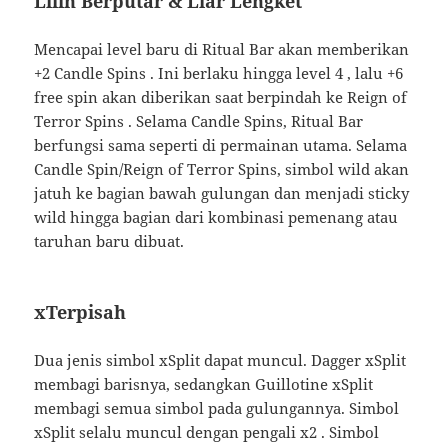
Lilin Berputar & Liar Lengket
Mencapai level baru di Ritual Bar akan memberikan
+2 Candle Spins . Ini berlaku hingga level 4 , lalu +6
free spin akan diberikan saat berpindah ke Reign of
Terror Spins . Selama Candle Spins, Ritual Bar
berfungsi sama seperti di permainan utama. Selama
Candle Spin/Reign of Terror Spins, simbol wild akan
jatuh ke bagian bawah gulungan dan menjadi sticky
wild hingga bagian dari kombinasi pemenang atau
taruhan baru dibuat.
xTerpisah
Dua jenis simbol xSplit dapat muncul. Dagger xSplit
membagi barisnya, sedangkan Guillotine xSplit
membagi semua simbol pada gulungannya. Simbol
xSplit selalu muncul dengan pengali x2 . Simbol