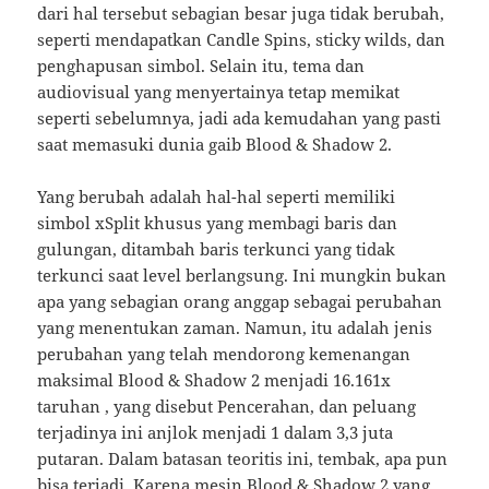
dari hal tersebut sebagian besar juga tidak berubah,
seperti mendapatkan Candle Spins, sticky wilds, dan
penghapusan simbol. Selain itu, tema dan
audiovisual yang menyertainya tetap memikat
seperti sebelumnya, jadi ada kemudahan yang pasti
saat memasuki dunia gaib Blood & Shadow 2.
Yang berubah adalah hal-hal seperti memiliki
simbol xSplit khusus yang membagi baris dan
gulungan, ditambah baris terkunci yang tidak
terkunci saat level berlangsung. Ini mungkin bukan
apa yang sebagian orang anggap sebagai perubahan
yang menentukan zaman. Namun, itu adalah jenis
perubahan yang telah mendorong kemenangan
maksimal Blood & Shadow 2 menjadi 16.161x
taruhan , yang disebut Pencerahan, dan peluang
terjadinya ini anjlok menjadi 1 dalam 3,3 juta
putaran. Dalam batasan teoritis ini, tembak, apa pun
bisa terjadi. Karena mesin Blood & Shadow 2 yang