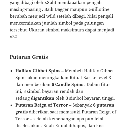
yang dibagi oleh xSplit mendapatkan pengali
masing-masing . Baik Dagger maupun Guillotine
berubah menjadi wild setelah dibagi. Nilai pengali
mencerminkan jumlah simbol pada gulungan
tersebut. Ukuran simbol maksimum dapat menjadi
x32 .
Putaran Gratis
Halifax Gibbet Spins
– Membeli Halifax Gibbet
Spins akan meningkatkan Ritual Bar ke level 3
dan memberikan
6 Candle Spins
. Dalam fitur
ini, 3 simbol bayaran rendah dan
sedang
digantikan
oleh 3 simbol bayaran tinggi.
Putaran Reign of Terror
– Sebanyak
6 putaran
gratis
diberikan saat memasuki Putaran Reign of
Terror – setelah kemenangan apa pun telah
diselesaikan. Bilah Ritual dihapus, dan kisi