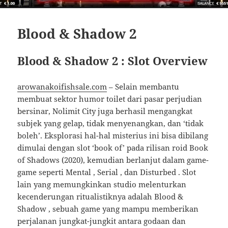
Blood & Shadow 2
Blood & Shadow 2 : Slot Overview
arowanakoifishsale.com
– Selain membantu
membuat sektor humor toilet dari pasar perjudian
bersinar, Nolimit City juga berhasil mengangkat
subjek yang gelap, tidak menyenangkan, dan ‘tidak
boleh’. Eksplorasi hal-hal misterius ini bisa dibilang
dimulai dengan slot ‘book of’ pada rilisan roid Book
of Shadows (2020), kemudian berlanjut dalam game-
game seperti Mental , Serial , dan Disturbed . Slot
lain yang memungkinkan studio melenturkan
kecenderungan ritualistiknya adalah Blood &
Shadow , sebuah game yang mampu memberikan
perjalanan jungkat-jungkit antara godaan dan