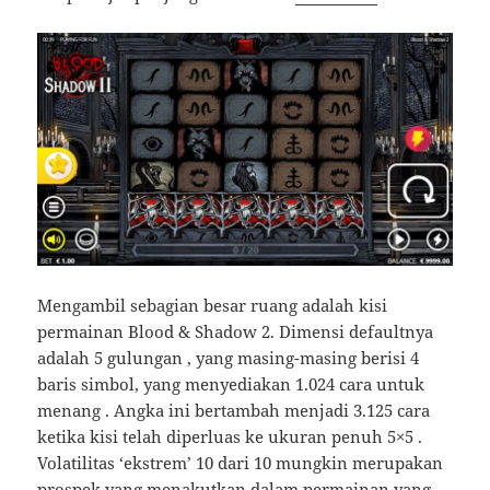
Mengambil sebagian besar ruang adalah kisi
permainan Blood & Shadow 2. Dimensi defaultnya
adalah 5 gulungan , yang masing-masing berisi 4
baris simbol, yang menyediakan 1.024 cara untuk
menang . Angka ini bertambah menjadi 3.125 cara
ketika kisi telah diperluas ke ukuran penuh 5×5 .
Volatilitas ‘ekstrem’ 10 dari 10 mungkin merupakan
prospek yang menakutkan dalam permainan yang