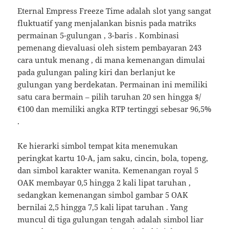
Eternal Empress Freeze Time adalah slot yang sangat
fluktuatif yang menjalankan bisnis pada matriks
permainan 5-gulungan , 3-baris . Kombinasi
pemenang dievaluasi oleh sistem pembayaran 243
cara untuk menang , di mana kemenangan dimulai
pada gulungan paling kiri dan berlanjut ke
gulungan yang berdekatan. Permainan ini memiliki
satu cara bermain – pilih taruhan 20 sen hingga $/
€100 dan memiliki angka RTP tertinggi sebesar 96,5%
.
Ke hierarki simbol tempat kita menemukan
peringkat kartu 10-A, jam saku, cincin, bola, topeng,
dan simbol karakter wanita. Kemenangan royal 5
OAK membayar 0,5 hingga 2 kali lipat taruhan ,
sedangkan kemenangan simbol gambar 5 OAK
bernilai 2,5 hingga 7,5 kali lipat taruhan . Yang
muncul di tiga gulungan tengah adalah simbol liar