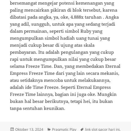
bersemangat mengejar potensi kemenangan yang
paling mencairkan pikiran di blok tersebut, karena
dibatasi pada angka, ya, oke, 4.888x taruhan . Angka
yang adil, sungguh, untuk apa yang sedang terjadi
dalam permainan, seperti simbol Ruby yang
mengumpulkan simbol hadiah uang tunai yang
menjadi cukup besar di ujung atas skala
pembayaran. Itu adalah pengulangan yang cukup
rapi untuk mengumpulkan nilai yang cukup besar
selama Freeze Time. Dan, yang membedakan Eternal
Empress Freeze Time dari yang lain secara mekanis,
atau setidaknya mencoba untuk melakukannya,
adalah ide Time Freeze. Seperti Eternal Empress
Freeze Time lainnya, bagian ini juga oke. Mungkin
bukan hal besar berikutnya, tetapi hei, itu bukan
tanpa sentuhan keunikan.
Diposkan
Kategori
Tag
Oktober 13, 2024
Pragmatic Play
link slot gacor hari ini
,