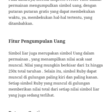
permainan mengumpulkan simbol uang, dengan
putaran putaran gratis yang dapat membekukan
waktu, ya, membekukan hal-hal tertentu, yang
ditambahkan.
Fitur Pengumpulan Uang
Simbol liar juga merupakan simbol Uang dalam
permainan , yang menampilkan nilai acak saat
muncul. Nilai yang mungkin berkisar dari 1x hingga
250x total taruhan . Selain itu, simbol Ruby dapat
muncul di gulungan paling kiri dan paling kanan.
Setiap simbol Ruby yang muncul di gulungan
memberikan nilai total dari setiap nilai simbol liar
yang juga sedang terlihat.