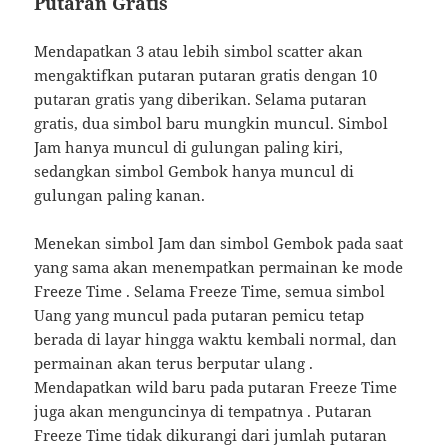
Putaran Gratis
Mendapatkan 3 atau lebih simbol scatter akan
mengaktifkan putaran putaran gratis dengan 10
putaran gratis yang diberikan. Selama putaran
gratis, dua simbol baru mungkin muncul. Simbol
Jam hanya muncul di gulungan paling kiri,
sedangkan simbol Gembok hanya muncul di
gulungan paling kanan.
Menekan simbol Jam dan simbol Gembok pada saat
yang sama akan menempatkan permainan ke mode
Freeze Time . Selama Freeze Time, semua simbol
Uang yang muncul pada putaran pemicu tetap
berada di layar hingga waktu kembali normal, dan
permainan akan terus berputar ulang .
Mendapatkan wild baru pada putaran Freeze Time
juga akan menguncinya di tempatnya . Putaran
Freeze Time tidak dikurangi dari jumlah putaran